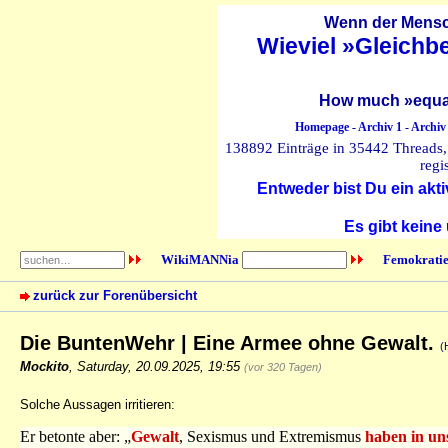
Wenn der Mensch
Wieviel »Gleichb
How much »equal
Homepage
-
Archiv 1
-
Archiv
138892 Einträge in 35442 Threads, 
regi
Entweder bist Du ein akti
Es gibt keine
WikiMANNia
Femokratie
zurück zur Forenübersicht
Die BuntenWehr | Eine Armee ohne Gewalt.
(
Mockito
,
Saturday, 20.09.2025, 19:55
(vor 320 Tagen)
Solche Aussagen irritieren:
Er betonte aber: „
Gewalt
, Sexismus und Extremismus
haben in un