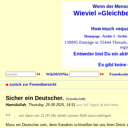
Wenn der Mensch
Wieviel »Gleichb
How much »equal
Homepage
-
Archiv 1
-
Archiv
138895 Einträge in 35444 Threads, 
regi
Entweder bist Du ein akti
Es gibt keine
WikiMANNia
Femokratie
zurück zur Forenübersicht
Sicher ein Deutscher.
(Gesellschaft)
Hamidullah
,
Thursday, 25.09.2025, 14:51
(vor 315 Tagen)
@ Karl-Heinz
... um dann um 11.00 Uhr direkt seinen Müll rauszubringen.
Muss ein Deutscher sein, denn Kanaken schmeißen bei uns ihren Dreck z