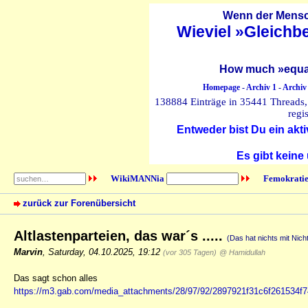
Wenn der Mensch
Wieviel »Gleichb
How much »equal
Homepage
-
Archiv 1
-
Archiv
138884 Einträge in 35441 Threads, 
regi
Entweder bist Du ein akti
Es gibt keine
WikiMANNia
Femokratie
zurück zur Forenübersicht
Altlastenparteien, das war´s .....
(Das hat nichts mit Nich
Marvin
,
Saturday, 04.10.2025, 19:12
(vor 305 Tagen)
@ Hamidullah
Das sagt schon alles
https://m3.gab.com/media_attachments/28/97/92/2897921f31c6f261534f