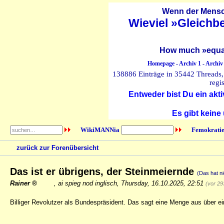
Wenn der Mensch
Wieviel »Gleichb
How much »equal
Homepage
-
Archiv 1
-
Archiv
138886 Einträge in 35442 Threads, 
regi
Entweder bist Du ein akti
Es gibt keine
WikiMANNia
Femokratie
zurück zur Forenübersicht
Das ist er übrigens, der Steinmeiernde
(Das hat ni
Rainer
,
ai spieg nod inglisch
,
Thursday, 16.10.2025, 22:51
(vor 29
Billiger Revolutzer als Bundespräsident. Das sagt eine Menge aus über ei