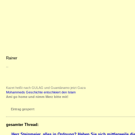
Rainer
--
Kazet heißt nach GULAG und Guantánamo jetzt Gaza
Mohammeds Geschichte entschleiert den Islam
Ami go home und nimm Merz bitte mit!
Eintrag gesperrt
gesamter Thread:
Herr Steinmeier, alles in Ordnung? Haben Sie sich mittlerweile 