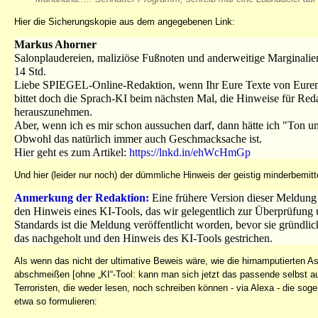
Hier die Sicherungskopie aus dem angegebenen Link:
Markus Ahorner
Salonplaudereien, maliziöse Fußnoten und anderweitige Marginalie
14 Std.
Liebe SPIEGEL-Online-Redaktion, wenn Ihr Eure Texte von Eurem 
bittet doch die Sprach-KI beim nächsten Mal, die Hinweise für Reda
herauszunehmen.
Aber, wenn ich es mir schon aussuchen darf, dann hätte ich "Ton und
Obwohl das natürlich immer auch Geschmacksache ist.
Hier geht es zum Artikel:
https://lnkd.in/ehWcHmGp
Und hier (leider nur noch) der dümmliche Hinweis der geistig minderbem
Anmerkung der Redaktion:
Eine frühere Version dieser Meldung 
den Hinweis eines KI-Tools, das wir gelegentlich zur Überprüfung 
Standards ist die Meldung veröffentlicht worden, bevor sie gründ
das nachgeholt und den Hinweis des KI-Tools gestrichen.
Als wenn das nicht der ultimative Beweis wäre, wie die hirnamputierten 
abschmeißen [ohne „KI“-Tool: kann man sich jetzt das passende selbst a
Terroristen, die weder lesen, noch schreiben können - via Alexa - die soge
etwa so formulieren: