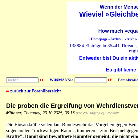
Wenn der Mensch
Wieviel »Gleichb
How much »equal
Homepage
-
Archiv 1
-
Archiv
138884 Einträge in 35441 Threads, 
regi
Entweder bist Du ein akti
Es gibt keine
WikiMANNia
Femokratie
zurück zur Forenübersicht
Die proben die Ergreifung von Wehrdienstve
Mitleser
,
Thursday, 23.10.2025, 09:13
(vor 287 Tagen)
@ Frontlage
Die Einsatzkräfte sollen laut Bundeswehr das Vorgehen gegen Bed
sogenannten "rückwärtigen Raum", trainieren – zum Beispiel gege
Kräfte". Damit sind bewaffnete Kämpfer gemeint, die nicht ein