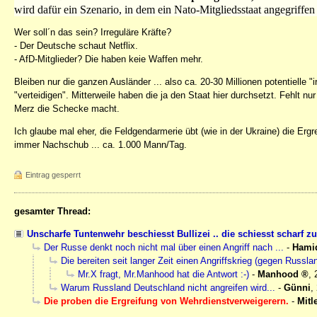
wird dafür ein Szenario, in dem ein Nato-Mitgliedsstaat angegriffe
Wer soll´n das sein? Irreguläre Kräfte?
- Der Deutsche schaut Netflix.
- AfD-Mitglieder? Die haben keie Waffen mehr.
Bleiben nur die ganzen Ausländer ... also ca. 20-30 Millionen potentielle "
"verteidigen". Mitterweile haben die ja den Staat hier durchsetzt. Fehlt 
Merz die Schecke macht.
Ich glaube mal eher, die Feldgendarmerie übt (wie in der Ukraine) die Erg
immer Nachschub ... ca. 1.000 Mann/Tag.
Eintrag gesperrt
gesamter Thread:
Unscharfe Tuntenwehr beschiesst Bullizei .. die schiesst scharf zu
Der Russe denkt noch nicht mal über einen Angriff nach ...
-
Hami
Die bereiten seit langer Zeit einen Angriffskrieg (gegen Russla
Mr.X fragt, Mr.Manhood hat die Antwort :-)
-
Manhood
,
Warum Russland Deutschland nicht angreifen wird...
-
Günni
,
Die proben die Ergreifung von Wehrdienstverweigerern.
-
Mitl