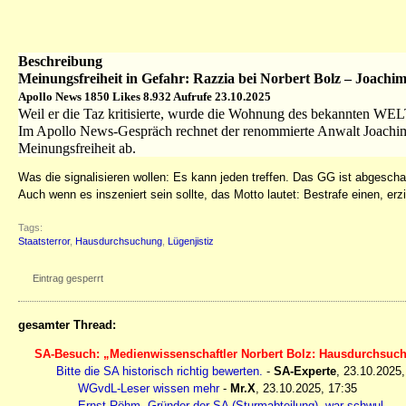
Beschreibung
Meinungsfreiheit in Gefahr: Razzia bei Norbert Bolz – Joachi
Apollo News 1850 Likes 8.932 Aufrufe 23.10.2025
Weil er die Taz kritisierte, wurde die Wohnung des bekannten WE
Im Apollo News-Gespräch rechnet der renommierte Anwalt Joachim S
Meinungsfreiheit ab.
Was die signalisieren wollen: Es kann jeden treffen. Das GG ist abgeschaf
Auch wenn es inszeniert sein sollte, das Motto lautet: Bestrafe einen, erz
Tags:
Staatsterror
,
Hausdurchsuchung
,
Lügenjistiz
Eintrag gesperrt
gesamter Thread:
SA-Besuch: „Medienwissenschaftler Norbert Bolz: Hausdurchsu
Bitte die SA historisch richtig bewerten.
-
SA-Experte
,
23.10.2025,
WGvdL-Leser wissen mehr
-
Mr.X
,
23.10.2025, 17:35
Ernst Röhm, Gründer der SA (Sturmabteilung), war schwul.