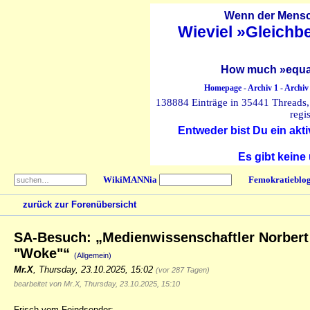
Wenn der Mensch
Wieviel »Gleichb
How much »equal
Homepage
-
Archiv 1
-
Archiv
138884 Einträge in 35441 Threads, 
regi
Entweder bist Du ein akti
Es gibt keine
WikiMANNia
Femokratieblo
zurück zur Forenübersicht
SA-Besuch: „Medienwissenschaftler Norber
"Woke"“
(Allgemein)
Mr.X
,
Thursday, 23.10.2025, 15:02
(vor 287 Tagen)
bearbeitet von Mr.X, Thursday, 23.10.2025, 15:10
Frisch vom Feindsender: