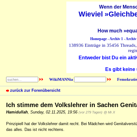
Wenn der Mensch
Wieviel »Gleichb
How much »equal
Homepage
-
Archiv 1
-
Archiv
138936 Einträge in 35456 Threads, 
regi
Entweder bist Du ein akti
Es gibt keine
WikiMANNia
Femokratie
zurück zur Forenübersicht
Ich stimme dem Volkslehrer in Sachen Geni
Hamidullah
,
Sunday, 02.11.2025, 19:56
(vor 279 Tagen)
@ Mr.X
Prinzipiell hat der Volkslehrer damit recht. Bei Mädchen wird Genitalvers
das alles. Das ist nicht rechtens.