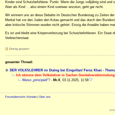
Kinder sind Schutzbefohlene. Punkt. Wenn die Jungs volljährig sind und s
Aber als Kind ... also einem Kind soetwas anzutun, geht gar nicht.
Wir erinnern uns an diese Debatte im Deutschen Bundestag zu Zeiten der
Merkel hat vor den Juden den Kotau gemacht und das durch den Bundest
aber kritische Stimmen wurden nicht gehört. Einzig die Anwälte haben mei
Es ist und bleibt eine Körperverletzung bei Schutzbefohlenen. Ein Staat der
Verbrecherstaat.
Eintrag gesperrt
gesamter Thread:
DER VOLKSLEHRER im Dialog bei Eingollan/ Feroz Khan - Thema
Ich stimme dem Volkslehrer in Sachen Genitalverstümmelung
Wieso „prinzipiell“?
-
Mr.X
,
03.11.2025, 11:58
Forumübersicht
|
Kontakt
|
Über uns
powe