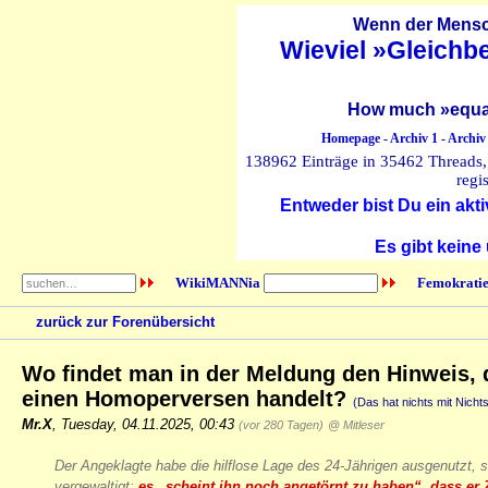
Wenn der Mensch
Wieviel »Gleichb
How much »equal
Homepage
-
Archiv 1
-
Archiv
138962 Einträge in 35462 Threads, 
regi
Entweder bist Du ein akti
Es gibt keine
WikiMANNia
Femokratie
zurück zur Forenübersicht
Wo findet man in der Meldung den Hinweis, 
einen Homoperversen handelt?
(Das hat nichts mit Nichts
Mr.X
,
Tuesday, 04.11.2025, 00:43
(vor 280 Tagen)
@ Mitleser
Der Angeklagte habe die hilflose Lage des 24-Jährigen ausgenutzt, sag
vergewaltigt;
es „scheint ihn noch angetörnt zu haben“, dass e