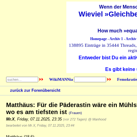
Wenn der Mensch
Wieviel »Gleichb
How much »equal
Homepage
-
Archiv 1
-
Archiv
138895 Einträge in 35444 Threads, 
regi
Entweder bist Du ein akti
Es gibt keine
WikiMANNia
Femokratie
zurück zur Forenübersicht
Matthäus: Für die Päderastin wäre ein Mühls
wo es am tiefsten ist
(Frauen)
Mr.X
,
Friday, 07.11.2025, 23:35
(vor 272 Tagen)
@ Manhood
bearbeitet von Mr.X, Friday, 07.11.2025, 23:44
Matthäus (18,6):