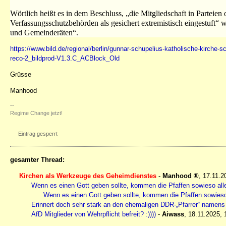
Wörtlich heißt es in dem Beschluss, „die Mitgliedschaft in Parteien 
Verfassungsschutzbehörden als gesichert extremistisch eingestuft“ w
und Gemeinderäten“.
https://www.bild.de/regional/berlin/gunnar-schupelius-katholische-kirch
reco-2_bildprod-V1.3.C_ACBlock_Old
Grüsse
Manhood
--
Regime Change jetzt!
Eintrag gesperrt
gesamter Thread:
Kirchen als Werkzeuge des Geheimdienstes
-
Manhood
,
17.11.2
Wenn es einen Gott geben sollte, kommen die Pfaffen sowieso alle 
Wenn es einen Gott geben sollte, kommen die Pfaffen sowieso a
Erinnert doch sehr stark an den ehemaligen DDR-„Pfarrer“ namens
AfD Mitglieder von Wehrpflicht befreit? :))))
-
Aiwass
,
18.11.2025, 