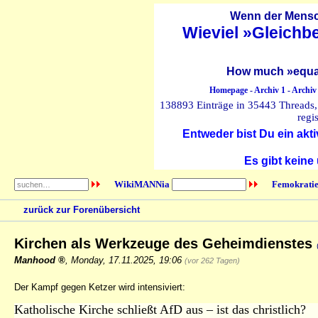
Wenn der Mensch
Wieviel »Gleichb
How much »equal
Homepage
-
Archiv 1
-
Archiv
138893 Einträge in 35443 Threads, 
regi
Entweder bist Du ein akti
Es gibt keine
WikiMANNia
Femokratie
zurück zur Forenübersicht
Kirchen als Werkzeuge des Geheimdienstes
Manhood
,
Monday, 17.11.2025, 19:06
(vor 262 Tagen)
Der Kampf gegen Ketzer wird intensiviert:
Katholische Kirche schließt AfD aus – ist das christlich?