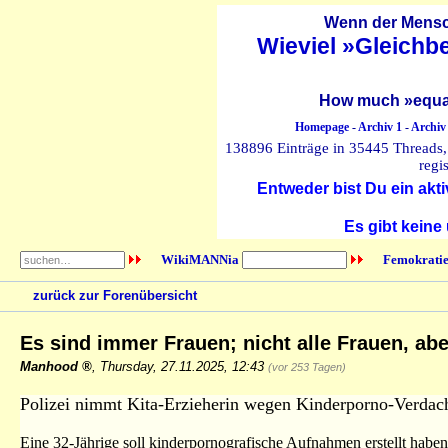
Wenn der Mensch
Wieviel »Gleichb
How much »equal
Homepage
-
Archiv 1
-
Archiv
138896 Einträge in 35445 Threads, 
regi
Entweder bist Du ein akti
Es gibt keine
WikiMANNia
Femokratie
zurück zur Forenübersicht
Es sind immer Frauen; nicht alle Frauen, ab
Manhood
,
Thursday, 27.11.2025, 12:43
(vor 253 Tagen)
Polizei nimmt Kita-Erzieherin wegen Kinderporno-Verdach
Eine 32-Jährige soll kinderpornografische Aufnahmen erstellt haben. 