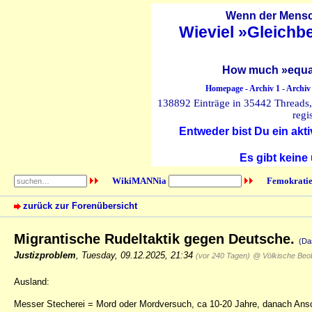
Wenn der Mensch
Wieviel »Gleichb
How much »equal
Homepage
-
Archiv 1
-
Archiv
138892 Einträge in 35442 Threads, 
regi
Entweder bist Du ein akti
Es gibt keine
WikiMANNia
Femokratie
zurück zur Forenübersicht
Migrantische Rudeltaktik gegen Deutsche.
(Da
Justizproblem
,
Tuesday, 09.12.2025, 21:34
(vor 240 Tagen)
@ Völkische Beo
Ausland:
Messer Stecherei = Mord oder Mordversuch, ca 10-20 Jahre, danach Ans