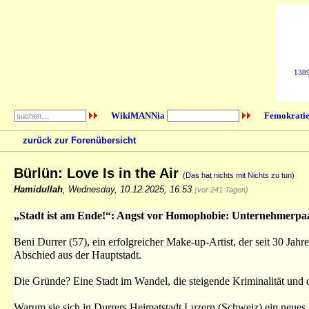
1389
WikiMANNia
Femokratie
zurück zur Forenübersicht
Bürlün: Love Is in the Air
(Das hat nichts mit Nichts zu tun)
Hamidullah
,
Wednesday, 10.12.2025, 16:53
(vor 241 Tagen)
„Stadt ist am Ende!“: Angst vor Homophobie: Unternehmerpaar
Beni Durrer (57), ein erfolgreicher Make-up-Artist, der seit 30 Jahr
Abschied aus der Hauptstadt.
Die Gründe? Eine Stadt im Wandel, die steigende Kriminalität und d
Warum sie sich in Durrers Heimatstadt Luzern (Schweiz) ein neues 