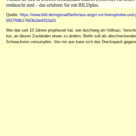
enttäuscht sind – das erfahren Sie mit BILDplus.
Quelle:
https://www.bild.de/regional/berlin/aus-angst-vor-homophobie-und-
6937f68b17663b2de9310a01
Wer das seit 10 Jahren prophezeit hat, war durchweg ein Vollnazi, Versch
tun, an diesen Zuständen etwas zu ändern. Berlin soll als abschreckendes 
Schwachsinn versumpfen. Von mir aus kann sich das Dreckspack gegense