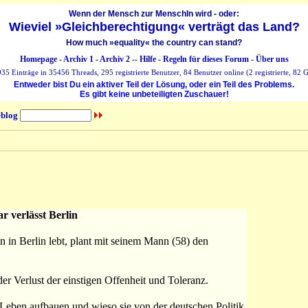
Wenn der Mensch zur MenschIn wird - oder:
Wieviel »Gleichberechtigung« verträgt das Land?
How much »equality« the country can stand?
Homepage
-
Archiv 1
-
Archiv 2
--
Hilfe
-
Regeln für dieses Forum
-
Über uns
35 Einträge in 35456 Threads, 295 registrierte Benutzer, 84 Benutzer online (2 registrierte, 82 G
Entweder bist Du ein aktiver Teil der Lösung, oder ein Teil des Problems.
Es gibt keine unbeteiligten Zuschauer!
blog
 verlässt Berlin
en in Berlin lebt, plant mit seinem Mann (58) den
er Verlust der einstigen Offenheit und Toleranz.
Leben aufbauen und wieso sie von der deutschen Politik