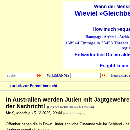
Wenn der Mensch
Wieviel »Gleichb
How much »equal
Homepage
-
Archiv 1
-
Archiv
138944 Einträge in 35458 Threads, 
regi
Entweder bist Du ein akti
Es gibt keine
WikiMANNia
Femokratie
zurück zur Forenübersicht
In Australien werden Juden mit Jagtgewehren
der Nachricht!
(Das hat nichts mit Nichts zu tun)
Mr.X
,
Monday, 15.12.2025, 20:44
(vor 237 Tagen)
Offenbar haben die in Down Under ähnliche Zustände wie im Schland - halt 
Jagtgewehrverbotszone war: