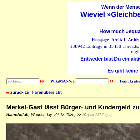
Wenn der Mensch
Wieviel »Gleichb
How much »equal
Homepage
-
Archiv 1
-
Archiv
138942 Einträge in 35458 Threads, 
regi
Entweder bist Du ein akti
Es gibt keine
WikiMANNia
Femokratie
zurück zur Forenübersicht
Merkel-Gast lässt Bürger- und Kindergeld z
Hamidullah
,
Wednesday, 24.12.2025, 22:51
(vor 227 Tagen)