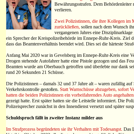
Bewährungsstrafen. Dem Behördenleiter rei
verlieren.
Zwei Polizistinnen, die ihre Kollegen im 
zurückließen,
sollen nach dem Wunsch ihres
vergangenen Jahres eine Disziplinarklage
ein Sprecher der Kreispolizeibehörde im Ennepe-Ruhr-Kreis. Ziel d
dass das Beamtenverhältnis beendet wird. Dies sei die härteste Straf
Anfang Mai 2020 war in Gevelsberg im Ennepe-Ruhr-Kreis eine Ver
Drogen stehende Autofahrer hatte eine Pistole gezogen und das Feue
Beamten wurde am Oberbauch getroffen und überlebte nur dank sein
rund 20 Sekunden 21 Schüsse.
Die Polizistinnen – damals 32 und 37 Jahre alt – waren zufällig auf
Verkehrskontrolle gestoßen.
Statt Warnschüsse abzugeben, sofort Ve
hatten die beiden Polizistinnen ein vorbeifahrendes Auto angehalte
gezeigt hatte. Erst später hatten sie die Leitstelle informiert. Die 
Polizeisprecher zunächst in den Innendienst versetzt und später sus
Schuldspruch fällt in zweiter Instanz milder aus
Im Strafprozess begründeten sie ihr Verhalten mit Todesangst.
Das L