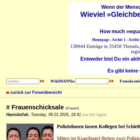
Wenn der Mensch
Wieviel »Gleichb
How much »equal
Homepage
-
Archiv 1
-
Archiv
138944 Einträge in 35458 Threads, 
regi
Entweder bist Du ein akti
Es gibt keine
WikiMANNia
Femokratie
zurück zur Forenübersicht
# Frauenschicksale
(Frauen)
Hamidullah
,
Tuesday, 06.01.2026, 18:41
(vor 215 Tagen)
Polizistinnen lassen Kollegen bei Schie
Mitten im Kugelhagel fliehen zwei Polizis