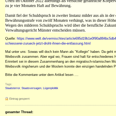
Urteil im Oktober 2022 allerdings als versuchte gefährliche Körperv
zu je vier Monaten Haft auf Bewährung.
Damit fiel der Schuldspruch in zweiter Instanz milder aus als in de
Bewährungsstrafe von zwölf Monaten verhängt, was in dieser Höhe 
Wegen des milderen Schuldspruchs wird über die berufliche Zukunf
Verwaltungsgericht Münster entscheiden müssen.
Quelle:
https://www.welt.de/vermischtes/article695d19b1e0f90a884bc5db48/
schiesserei-zurueck-jetzt-droht-ihnen-die-entlassung.html
Mal unter uns: Sowas will doch kein Mann als "Kollegin" haben. Da geht man
Weibsvolk zusammen. Aber egal wo, Frauen sind halt für entschiedenes Ha
Erinntert sei in diesem Zusammenhang an den migratisch-islamischen Mo
Weibsvolk ringsherum und der Moslem konnte den einzigen handelnden Pol
Bitte die Kommentare unter dem Artikel lesen ....
Tags:
Staatsterror
,
Staatsversagen
,
Lügenplolitik
Eintrag gesperrt
gesamter Thread: