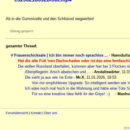
Ab in die Gummizelle und den Schlüssel wegwerfen!
Eintrag gesperrt
gesamter Thread:
# Frauenschicksale | Ich bin immer noch sprachlos ...
-
Hamidulla
Hat die alte Futt 'nen Dachschaden oder ist das eine femfaschi
Die wollen Russland überfallen, kommen aber hier bei 3 Flocken ni
Altenpflegerin: Arsch abwischen und ...
-
Anstaltswärter
,
11.0
Die sieht ja aus wie 'ne Ente
-
Mr.X
,
11.01.2026, 19:53
Von mir empfohlenes Upgrade: So intelligent werden wie 'ne
Ich wäre noch mal hoch in die Wohnung und hätte eine Tüte Sa
Für so eine kreative Idee fehlt ihr der Grips! :-)
-
Manho
Forumübersicht
|
Kontakt
|
Über uns
powe