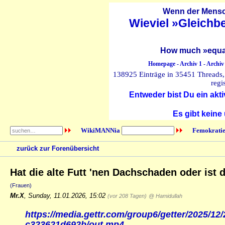
Wenn der Mensch
Wieviel »Gleichb
How much »equal
Homepage
-
Archiv 1
-
Archiv
138925 Einträge in 35451 Threads, 
regi
Entweder bist Du ein akti
Es gibt keine
WikiMANNia
Femokratie
zurück zur Forenübersicht
Hat die alte Futt 'nen Dachschaden oder ist 
(Frauen)
Mr.X
,
Sunday, 11.01.2026, 15:02
(vor 208 Tagen)
@ Hamidullah
https://media.gettr.com/group6/getter/2025/12
c323621d692b/out.mp4