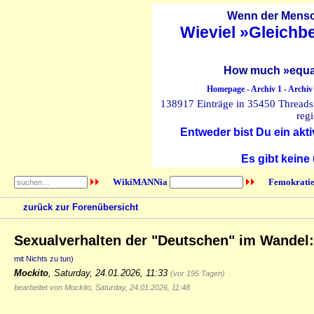
Wenn der Mensch
Wieviel »Gleichb
How much »equal
Homepage
-
Archiv 1
-
Archiv
138917 Einträge in 35450 Threads, 
regi
Entweder bist Du ein akti
Es gibt keine
WikiMANNia
Femokratie
zurück zur Forenübersicht
Sexualverhalten der "Deutschen" im Wandel: 
mit Nichts zu tun)
Mockito
,
Saturday, 24.01.2026, 11:33
(vor 195 Tagen)
bearbeitet von Mockito, Saturday, 24.01.2026, 11:48