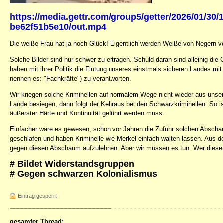
https://media.gettr.com/group5/getter/2026/01/30
be62f51b5e10/out.mp4
Die weiße Frau hat ja noch Glück! Eigentlich werden Weiße von Negern v
Solche Bilder sind nur schwer zu ertragen. Schuld daran sind alleinig 
haben mit ihrer Politik die Flutung unseres einstmals sicheren Landes mi
nennen es: "Fachkräfte") zu verantworten.
Wir kriegen solche Kriminellen auf normalem Wege nicht wieder aus unse
Lande besiegen, dann folgt der Kehraus bei den Schwarzkriminellen. So is
äußerster Härte und Kontinuität geführt werden muss.
Einfacher wäre es gewesen, schon vor Jahren die Zufuhr solchen Abscha
geschlafen und haben Kriminelle wie Merkel einfach walten lassen. Aus d
gegen diesen Abschaum aufzulehnen. Aber wir müssen es tun. Wer dieser
# Bildet Widerstandsgruppen
# Gegen schwarzen Kolonialismus
Eintrag gesperrt
gesamter Thread: