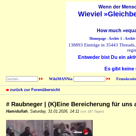
Wenn der Mensch
Wieviel »Gleichb
How much »equal
Homepage
-
Archiv 1
-
Archiv
138893 Einträge in 35443 Threads, 
regi
Entweder bist Du ein akti
Es gibt keine
WikiMANNia
Femokratie
zurück zur Forenübersicht
# Raubneger | (K)Eine Bereicherung für uns 
Hamidullah
,
Saturday, 31.01.2026, 14:11
(vor 187 Tagen)