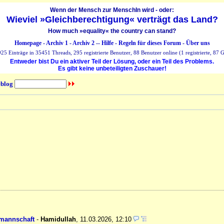
Wenn der Mensch zur MenschIn wird - oder:
Wieviel »Gleichberechtigung« verträgt das Land?
How much »equality« the country can stand?
Homepage
-
Archiv 1
-
Archiv 2
--
Hilfe
-
Regeln für dieses Forum
-
Über uns
25 Einträge in 35451 Threads, 295 registrierte Benutzer, 88 Benutzer online (1 registrierte, 87 G
Entweder bist Du ein aktiver Teil der Lösung, oder ein Teil des Problems.
Es gibt keine unbeteiligten Zuschauer!
blog
lmannschaft
-
Hamidullah
,
11.03.2026, 12:10