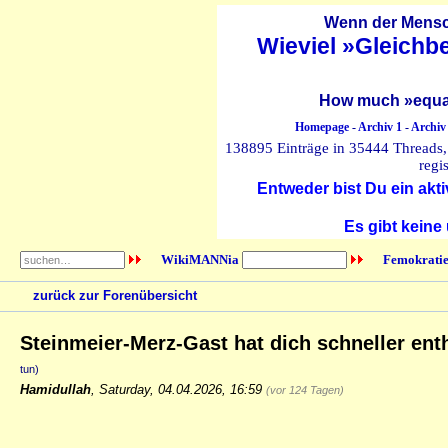
Wenn der Mensch
Wieviel »Gleichb
How much »equal
Homepage
-
Archiv 1
-
Archiv
138895 Einträge in 35444 Threads, 
regi
Entweder bist Du ein akti
Es gibt keine
WikiMANNia
Femokratie
zurück zur Forenübersicht
Steinmeier-Merz-Gast hat dich schneller ent
tun)
Hamidullah
,
Saturday, 04.04.2026, 16:59
(vor 124 Tagen)