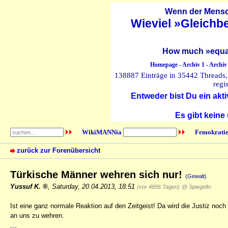
Wenn der Mensch
Wieviel »Gleichb
How much »equal
Homepage
-
Archiv 1
-
Archiv
138887 Einträge in 35442 Threads, 
regi
Entweder bist Du ein akti
Es gibt keine
WikiMANNia
Femokratie
zurück zur Forenübersicht
Türkische Männer wehren sich nur!
(Gewalt)
Yussuf K.
,
Saturday, 20.04.2013, 18:51
(vor 4856 Tagen)
@ SpiegelIn
Ist eine ganz normale Reaktion auf den Zeitgeist! Da wird die Justiz no
an uns zu wehren.