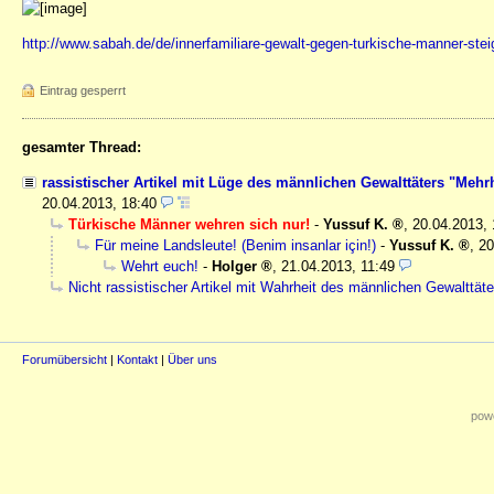
http://www.sabah.de/de/innerfamiliare-gewalt-gegen-turkische-manner-stei
Eintrag gesperrt
gesamter Thread:
rassistischer Artikel mit Lüge des männlichen Gewalttäters "Mehrh
20.04.2013, 18:40
Türkische Männer wehren sich nur!
-
Yussuf K.
,
20.04.2013, 
Für meine Landsleute! (Benim insanlar için!)
-
Yussuf K.
,
20
Wehrt euch!
-
Holger
,
21.04.2013, 11:49
Nicht rassistischer Artikel mit Wahrheit des männlichen Gewalttät
Forumübersicht
|
Kontakt
|
Über uns
powe