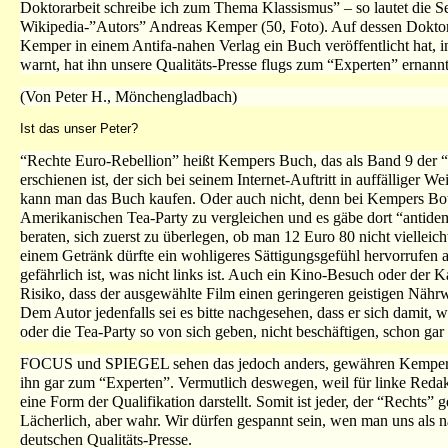
Doktorarbeit schreibe ich zum Thema Klassismus” – so lautet die S
Wikipedia-”Autors” Andreas Kemper (50, Foto). Auf dessen Doktora
Kemper in einem Antifa-nahen Verlag ein Buch veröffentlicht hat, i
warnt, hat ihn unsere Qualitäts-Presse flugs zum “Experten” ernannt
(Von Peter H., Mönchengladbach)
Ist das unser Peter?
“Rechte Euro-Rebellion” heißt Kempers Buch, das als Band 9 der “R
erschienen ist, der sich bei seinem Internet-Auftritt in auffälliger 
kann man das Buch kaufen. Oder auch nicht, denn bei Kempers Bots
Amerikanischen Tea-Party zu vergleichen und es gäbe dort “antid
beraten, sich zuerst zu überlegen, ob man 12 Euro 80 nicht vielleich
einem Getränk dürfte ein wohligeres Sättigungsgefühl hervorrufen a
gefährlich ist, was nicht links ist. Auch ein Kino-Besuch oder der
Risiko, dass der ausgewählte Film einen geringeren geistigen Nährw
Dem Autor jedenfalls sei es bitte nachgesehen, dass er sich damit,
oder die Tea-Party so von sich geben, nicht beschäftigen, schon ga
FOCUS und SPIEGEL sehen das jedoch anders, gewähren Kemper sof
ihn gar zum “Experten”. Vermutlich deswegen, weil für linke Redakte
eine Form der Qualifikation darstellt. Somit ist jeder, der “Rechts” 
Lächerlich, aber wahr. Wir dürfen gespannt sein, wen man uns als 
deutschen Qualitäts-Presse.