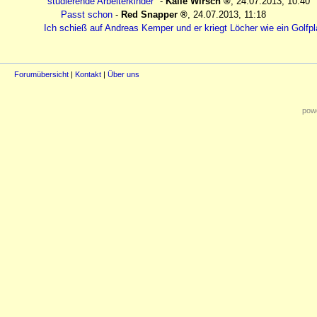
"studierende Arbeiterkinder"
-
Kalle Wirsch
,
24.07.2013, 10:40
Passt schon
-
Red Snapper
,
24.07.2013, 11:18
Ich schieß auf Andreas Kemper und er kriegt Löcher wie ein Golfpl
Forumübersicht
|
Kontakt
|
Über uns
powe