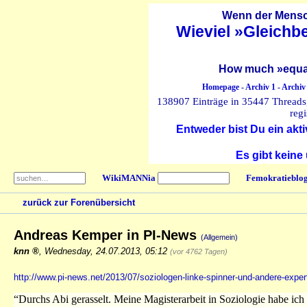
Wenn der Mensch
Wieviel »Gleichb
How much »equal
Homepage
-
Archiv 1
-
Archiv
138907 Einträge in 35447 Threads, 
regi
Entweder bist Du ein akti
Es gibt keine
WikiMANNia
Femokratieblo
zurück zur Forenübersicht
Andreas Kemper in PI-News
(Allgemein)
knn
,
Wednesday, 24.07.2013, 05:12
(vor 4762 Tagen)
http://www.pi-news.net/2013/07/soziologen-linke-spinner-und-andere-exper
“Durchs Abi gerasselt. Meine Magisterarbeit in Soziologie habe ich