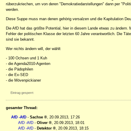
rüberzukriechen, um von deren "Demokratiedarstellungen" dann per "Polit
werden.
Diese Suppe muss man denen gehörig versalzen und die Kapitulation Deu
Die AfD hat das größte Potential, hier in diesem Lande etwas zu ändern. M
Fehler der politischen Klasse der letzten 60 Jahre verantwortlich. Die 
sind sie bekannt.
Wer nichts ändern will, der wählt
- 100 Ochsen und 1 Kuh
- die Agenda2010-Agenten
- die Pädophilen
- die Ex-SED
- die Mövenpickianer
Eintrag gesperrt
gesamter Thread:
AfD -AfD
-
Sachse
,
20.09.2013, 17:26
AfD -AfD
-
Oliver
,
20.09.2013, 18:01
AfD -AfD
-
Detektor
,
20.09.2013, 18:15