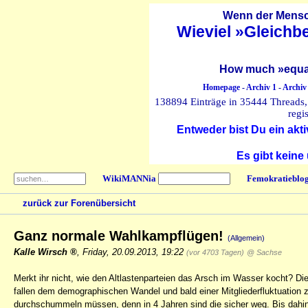
Wenn der Mensch
Wieviel »Gleichb
How much »equal
Homepage
-
Archiv 1
-
Archiv
138894 Einträge in 35444 Threads, 
regi
Entweder bist Du ein akti
Es gibt keine
WikiMANNia
Femokratieblo
zurück zur Forenübersicht
Ganz normale Wahlkampflügen!
(Allgemein)
Kalle Wirsch
,
Friday, 20.09.2013, 19:22
(vor 4703 Tagen)
@ Sachse
Merkt ihr nicht, wie den Altlastenparteien das Arsch im Wasser kocht
fallen dem demographischen Wandel und bald einer Mitgliederfluktuation 
durchschummeln müssen, denn in 4 Jahren sind die sicher weg. Bis dahin 