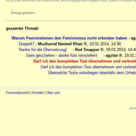
Es ist kein Merkmal von Gesundheit, wohl angepasstes Mitglied einer zutiefst kranken G
Eintrag gesperrt
gesamter Thread:
Warum Feministinnen den Feminismus nicht erfunden haben
-
ag
Doppelt?
-
Musharraf Naveed Khan
,
19.01.2014, 14:36
Danke für die Übersetzung!
-
Red Snapper
,
19.01.2014, 14:4
Gern geschehen - danke fürs reinstellen!
-
agztse
,
19.01.
Darf ich den kompletten Text übernehmen und verbrei
Darf ich den kompletten Text übernehmen und verbrei
Übersetzte Texte unterliegen ebenfalls dem Urheb
Forumübersicht
|
Kontakt
|
Über uns
powe