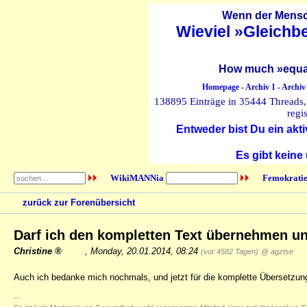
Wenn der Mensch
Wieviel »Gleichb
How much »equal
Homepage
-
Archiv 1
-
Archiv
138895 Einträge in 35444 Threads, 
regi
Entweder bist Du ein akti
Es gibt keine
WikiMANNia
Femokratie
zurück zur Forenübersicht
Darf ich den kompletten Text übernehmen u
Christine
,
Monday, 20.01.2014, 08:24
(vor 4582 Tagen)
@ agztse
Auch ich bedanke mich nochmals, und jetzt für die komplette Übersetzun
--