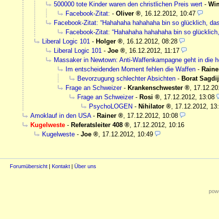
500000 tote Kinder waren den christlichen Preis wert
-
Wi
Facebook-Zitat:
-
Oliver
,
16.12.2012, 10:47
Facebook-Zitat: “Hahahaha hahahaha bin so glücklich, das
Facebook-Zitat: “Hahahaha hahahaha bin so glücklich,
Liberal Logic 101
-
Holger
,
16.12.2012, 08:28
Liberal Logic 101
-
Joe
,
16.12.2012, 11:17
Massaker in Newtown: Anti-Waffenkampagne geht in die 
Im entscheidenden Moment fehlen die Waffen
-
Raine
Bevorzugung schlechter Absichten
-
Borat Sagdi
Frage an Schweizer
-
Krankenschwester
,
17.12.20
Frage an Schweizer
-
Rosi
,
17.12.2012, 13:08
PsychoLOGEN
-
Nihilator
,
17.12.2012, 13
Amoklauf in den USA
-
Rainer
,
17.12.2012, 10:08
Kugelweste
-
Referatsleiter 408
,
17.12.2012, 10:16
Kugelweste
-
Joe
,
17.12.2012, 10:49
Forumübersicht
|
Kontakt
|
Über uns
powe