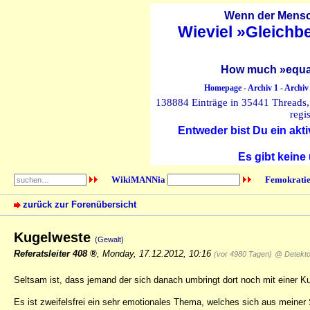
Wenn der Mensch
Wieviel »Gleichb
How much »equal
Homepage
-
Archiv 1
-
Archiv
138884 Einträge in 35441 Threads, 
regi
Entweder bist Du ein akti
Es gibt keine
WikiMANNia
Femokratie
zurück zur Forenübersicht
Kugelweste
(Gewalt)
Referatsleiter 408
,
Monday, 17.12.2012, 10:16
(vor 4980 Tagen)
@ Detekto
Seltsam ist, dass jemand der sich danach umbringt dort noch mit einer K
Es ist zweifelsfrei ein sehr emotionales Thema, welches sich aus meiner 