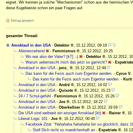
eignet. Wir kennen ja solche "Mechanismen" schon aus der heimischen Va
diese Kugelweste schon ein paar Fragen auf.
Eintrag gesperrt
gesamter Thread:
Amoklauf in den USA
-
Detektor
,
15.12.2012, 09:19
Alleinerziehend
-
Feminismus
,
15.12.2012, 10:25
Wo war also der Vater? [kT] ;-)
-
Detektor
,
15.12.2012, 1
Warum ueberrascht mich das jetzt so garnicht?
-
Expatriat
Amoklauf in den USA
-
jens_
,
15.12.2012, 12:49
Das kann für die Fezis auch zum Eigentor werden.
-
Cyrus V. 
Das kann für die Fezis auch zum Eigentor werden.
-
Kurti
Amoklauf in den USA
-
André
,
15.12.2012, 14:02
Amoklauf in den USA
-
Quixote
,
15.12.2012, 15:23
24 / 7 Schul-gefühl
-
Feminismus
,
15.12.2012, 15:26
Amoklauf in den USA
-
Joe
,
15.12.2012, 18:22
Amoklauf in den USA
-
Oberkellner
,
15.12.2012, 19:59
Die USA sind weltweit ein einziger Amoklauf [kt]
-
Rainer
,
16.
Liberal Logic 101
-
Joe
,
16.12.2012, 00:40
Facebook-Zitat: “Hahahaha hahahaha bin so glücklich, dass 18
Stell Dich nicht so maedchenhaft an
-
Expatriate
,
16.12