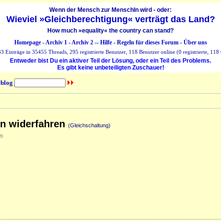
Wenn der Mensch zur MenschIn wird - oder:
Wieviel »Gleichberechtigung« verträgt das Land?
How much »equality« the country can stand?
Homepage
-
Archiv 1
-
Archiv 2
--
Hilfe
-
Regeln für dieses Forum
-
Über uns
 Einträge in 35455 Threads, 295 registrierte Benutzer, 118 Benutzer online (0 registrierte, 118 
Entweder bist Du ein aktiver Teil der Lösung, oder ein Teil des Problems.
Es gibt keine unbeteiligten Zuschauer!
blog
en widerfahren
(Gleichschaltung)
is