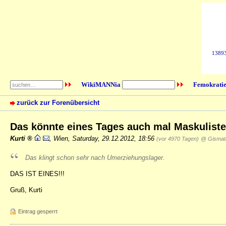
138933
WikiMANNia
Femokratie
zurück zur Forenübersicht
Das könnte eines Tages auch mal Maskulist
Kurti
,
Wien
,
Saturday, 29.12.2012, 18:56
(vor 4970 Tagen)
@ Gismat
Das klingt schon sehr nach Umerziehungslager.
DAS IST EINES!!!
Gruß, Kurti
Eintrag gesperrt