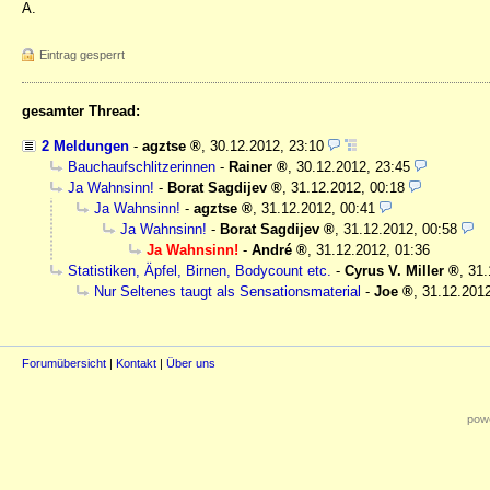
A.
Eintrag gesperrt
gesamter Thread:
2 Meldungen
-
agztse
,
30.12.2012, 23:10
Bauchaufschlitzerinnen
-
Rainer
,
30.12.2012, 23:45
Ja Wahnsinn!
-
Borat Sagdijev
,
31.12.2012, 00:18
Ja Wahnsinn!
-
agztse
,
31.12.2012, 00:41
Ja Wahnsinn!
-
Borat Sagdijev
,
31.12.2012, 00:58
Ja Wahnsinn!
-
André
,
31.12.2012, 01:36
Statistiken, Äpfel, Birnen, Bodycount etc.
-
Cyrus V. Miller
,
31.
Nur Seltenes taugt als Sensationsmaterial
-
Joe
,
31.12.2012
Forumübersicht
|
Kontakt
|
Über uns
powe