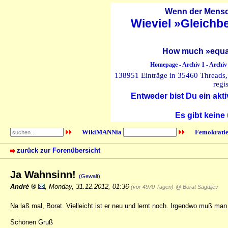
Wenn der Mensch
Wieviel »Gleichb
How much »equal
Homepage
-
Archiv 1
-
Archiv
138951 Einträge in 35460 Threads, 
regi
Entweder bist Du ein akti
Es gibt keine
WikiMANNia
Femokratie
zurück zur Forenübersicht
Ja Wahnsinn!
(Gewalt)
André
,
Monday, 31.12.2012, 01:36
(vor 4970 Tagen)
@ Borat Sagdijev
Na laß mal, Borat. Vielleicht ist er neu und lernt noch. Irgendwo muß man
Schönen Gruß