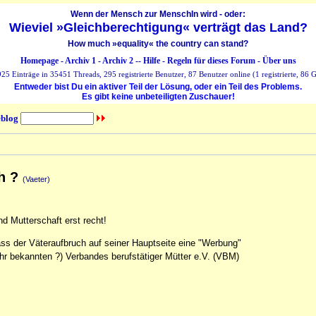
Wenn der Mensch zur MenschIn wird - oder:
Wieviel »Gleichberechtigung« verträgt das Land?
How much »equality« the country can stand?
Homepage
-
Archiv 1
-
Archiv 2
--
Hilfe
-
Regeln für dieses Forum
-
Über uns
25 Einträge in 35451 Threads, 295 registrierte Benutzer, 87 Benutzer online (1 registrierte, 86 G
Entweder bist Du ein aktiver Teil der Lösung, oder ein Teil des Problems.
Es gibt keine unbeteiligten Zuschauer!
blog
h ?
(Vaeter)
nd Mutterschaft erst recht!
s der Väteraufbruch auf seiner Hauptseite eine "Werbung"
ehr bekannten ?) Verbandes berufstätiger Mütter e.V. (VBM)