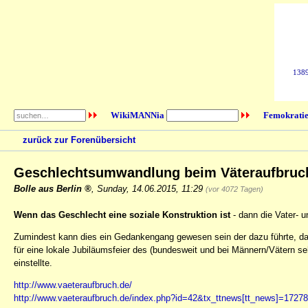
1389
WikiMANNia
Femokratie
zurück zur Forenübersicht
Geschlechtsumwandlung beim Väteraufbruc
Bolle aus Berlin
,
Sunday, 14.06.2015, 11:29
(vor 4072 Tagen)
Wenn das Geschlecht eine soziale Konstruktion ist
- dann die Vater- u
Zumindest kann dies ein Gedankengang gewesen sein der dazu führte, das
für eine lokale Jubiläumsfeier des (bundesweit und bei Männern/Vätern s
einstellte.
http://www.vaeteraufbruch.de/
http://www.vaeteraufbruch.de/index.php?id=42&tx_ttnews[tt_news]=17278