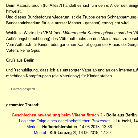
Beim Väteraufbruch (für Alles?) handelt es sich um den e.V. der seit eini
hinweist.
Und dieses Bundesforum wiederum ist die Truppe deren Schnappatmung
Bundesministerium für alle ausser Männer - genannt) ermöglicht wird.
Wohlfeile Worte des VBM
"den Müttern mehr Karriereoptionen und den Vä
Auflösungsberechtigung) des Väteraufbruchs an den Mainstream zu besc
Vom Aufbruch für Kinder oder gar einen Kampf gegen die Praxis der Sorg
Vätern, keine Spur.
Gruß aus Berlin
und ´tschuldigung, dass ich als entsorgter Vater ab und an den Interneta
mächtigen Kampftruppen (die Väterlobby) für Kinder stehen...
Eintrag gesperrt
gesamter Thread:
Geschlechtsumwandlung beim Väteraufbruch ?
-
Bolle aus Berlin
Logische Folge eines gesellschaftlichen Prozesses.
-
Luitschi
,
14
Merkel
-
Hofberichterstatter
,
14.06.2015, 13:36
Merkel
-
KIS Leipzig
,
14.06.2015, 17:39