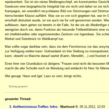
repräsentiert. Sie ist ein reines Mediengeschöpf, ein konstruiertes Gesich
Gewissen eine biographische Integrität hat sie nicht und daher ist sie nicht
Kampagne, ein unendlich recyclebares Bild von Stimmungen und Strömunge
herrschenden Klasse auffährt. Was sie so von sich gegeben hat, war im 
ernsthaft diskutiert wurde, ist sie auch nie für voll genommen worden. We
aufblasen, dann gehen sie bereits in die Falle, für die sie als Medienfigu
wenigsten durch sie, deren Funktion als hetzende Trittbrettfahrerin eine 
ein intellektuielles oder organisierendes Zentrum von Irgendwas. Sie sche
Merkel und Steinbrück im Wahlkampf tun.
Man sollte sogar dankbar sein, dass sie dem Feminismus nur das unsympa
zur Verfügung stellen kann. Gottseidank ist ihre Stellung so monopolisie
kann, obwohl so Manche darauf wartet (Katrin, Meredith,...) und frustiert im
Einer ihrer vier Grundsätze ist übrigens "Frauen sind nicht die bessere
macht die alte Schrulle noch ne Wendung und entdeckt ihr Herz für Männe
Wie gesagt: Hase und Igel. Lass es sein; bringt nichts.
Eintrag gesperrt
gesamter Thread:
3. Antifeminismus-Treffen: Infos
-
Manhood
,
05.11.2012, 12:03