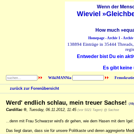
Wenn der Mensch
Wieviel »Gleichb
How much »equal
Homepage
-
Archiv 1
-
Archiv
138894 Einträge in 35444 Threads, 
regi
Entweder bist Du ein akti
Es gibt keine
WikiMANNia
Femokratie
zurück zur Forenübersicht
Werd' endlich schlau, mein treuer Sachse!
(Al
Cardillac
,
Tuesday, 06.11.2012, 11:45
(vor 5021 Tagen)
@ Sachse
...denn mit Frau Schwarzer wird's dir gehen, wie dem Hasen mit dem Igel: S
Das liegt daran, dass sie für unsere Politkaste und deren aggregierte M