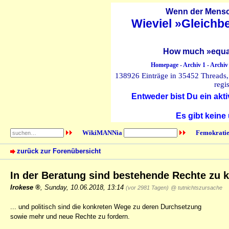
Wenn der Mensch
Wieviel »Gleichb
How much »equal
Homepage
-
Archiv 1
-
Archiv
138926 Einträge in 35452 Threads, 
regi
Entweder bist Du ein akti
Es gibt keine
WikiMANNia
Femokratie
zurück zur Forenübersicht
In der Beratung sind bestehende Rechte zu 
Irokese
,
Sunday, 10.06.2018, 13:14
(vor 2981 Tagen)
@ tutnichtszursache
... und politisch sind die konkreten Wege zu deren Durchsetzung
sowie mehr und neue Rechte zu fordern.