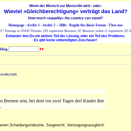
Wenn der Mensch zur MenschIn wird - oder:
Wieviel »Gleichberechtigung« verträgt das Land?
How much »equality« the country can stand?
Homepage
-
Archiv 1
-
Archiv 2
--
Hilfe
-
Regeln für dieses Forum
-
Über uns
17 Einträge in 35450 Threads, 295 registrierte Benutzer, 87 Benutzer online (2 registrierte, 85 G
Entweder bist Du ein aktiver Teil der Lösung, oder ein Teil des Problems.
Es gibt keine unbeteiligten Zuschauer!
blog
esellschaft)
in Bremen sein, bei dem vor zwei Tagen drei Kinder ihre
.
ngenen Scheidungsindustrie. Sorgerecht, Versorgungsausgleich