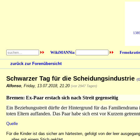
1389
WikiMANNia
Femokratie
zurück zur Forenübersicht
Schwarzer Tag für die Scheidungsindustrie
(G
Alfonso
,
Friday, 13.07.2018, 21:20
(vor 2947 Tagen)
Bremen: Ex-Paar erstach sich nach Streit gegenseitig
Ein Beziehungsstreit dürfte der Hintergrund für das Familiendrama 
toten Eltern auffanden. Das Paar habe sich erst vor Kurzem getrennt
Quelle
Für die Kinder ist das sicher am härtesten, gefolgt von der leer ausgega
... alles mit einem Stich geklärt.