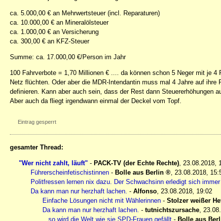
ca. 5.000,00 € an Mehrwertsteuer (incl. Reparaturen)
ca. 10.000,00 € an Mineralölsteuer
ca. 1.000,00 € an Versicherung
ca. 300,00 € an KFZ-Steuer
Summe: ca. 17.000,00 €/Person im Jahr
100 Fahrverbote = 1,70 Millionen € .... da können schon 5 Neger mit je 4
Netz flüchten. Oder aber die MDR-Intendantin muss mal 4 Jahre auf ihre
definieren. Kann aber auch sein, dass der Rest dann Steuererhöhungen a
Aber auch da fliegt irgendwann einmal der Deckel vom Topf.
Eintrag gesperrt
gesamter Thread:
"Wer nicht zahlt, läuft"
-
PACK-TV (der Echte Rechte)
,
23.08.2018, 
Führerscheinfetischistinnen
-
Bolle aus Berlin
,
23.08.2018, 15:
Politfressen lernen nix dazu. Der Schwachsinn erledigt sich immer
Da kann man nur herzhaft lachen.
-
Alfonso
,
23.08.2018, 19:02
Einfache Lösungen nicht mit Wählerinnen
-
Stolzer weißer H
Da kann man nur herzhaft lachen.
-
tutnichtszursache
,
23.08
...so wird die Welt wie sie SPD-Frauen gefällt
-
Bolle aus Berl