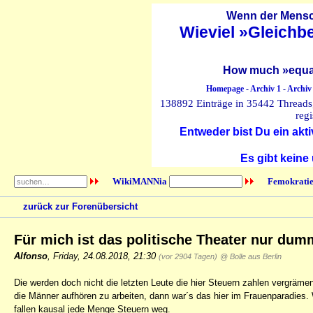
Wenn der Mensch
Wieviel »Gleichb
How much »equal
Homepage
-
Archiv 1
-
Archiv
138892 Einträge in 35442 Threads, 
regi
Entweder bist Du ein akti
Es gibt keine
WikiMANNia
Femokratie
zurück zur Forenübersicht
Für mich ist das politische Theater nur du
Alfonso
,
Friday, 24.08.2018, 21:30
(vor 2904 Tagen)
@ Bolle aus Berlin
Die werden doch nicht die letzten Leute die hier Steuern zahlen vergräme
die Männer aufhören zu arbeiten, dann war´s das hier im Frauenparadies. 
fallen kausal jede Menge Steuern weg.