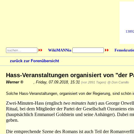
138925
WikiMANNia
Femokratie
zurück zur Forenübersicht
Hass-Veranstaltungen organisiert von "der P
Werner
,
Friday, 07.09.2018, 15:31
(vor 2891 Tagen)
@ Don Camillo
Solche Hass-Veranstaltungen, organisiert von der Regierung, sind schön
Zwei-Minuten-Hass (englisch
two minutes hate
) aus George Orwell
Ritual, bei dem Mitglieder der Partei der Gesellschaft Ozeaniens ei
(hauptsächlich Emmanuel Goldstein und seine Anhänger). Dabei mü
geben.
Die entsprechende Szene des Romans ist auch Teil der Romanverf