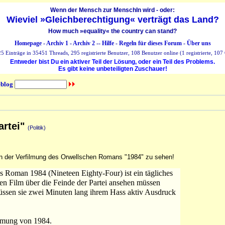
Wenn der Mensch zur MenschIn wird - oder:
Wieviel »Gleichberechtigung« verträgt das Land?
How much »equality« the country can stand?
Homepage
-
Archiv 1
-
Archiv 2
--
Hilfe
-
Regeln für dieses Forum
-
Über uns
 Einträge in 35451 Threads, 295 registrierte Benutzer, 108 Benutzer online (1 registrierte, 107 
Entweder bist Du ein aktiver Teil der Lösung, oder ein Teil des Problems.
Es gibt keine unbeteiligten Zuschauer!
blog
artei"
(Politik)
 in der Verfilmung des Orwellschen Romans "1984" zu sehen!
s Roman 1984 (Nineteen Eighty-Four) ist ein tägliches
nen Film über die Feinde der Partei ansehen müssen
ssen sie zwei Minuten lang ihrem Hass aktiv Ausdruck
ilmung von 1984.