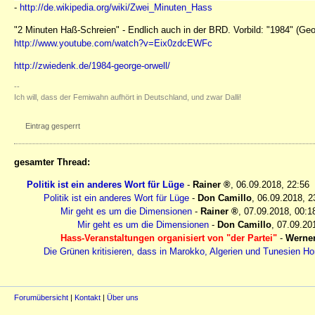
-
http://de.wikipedia.org/wiki/Zwei_Minuten_Hass
"2 Minuten Haß-Schreien" - Endlich auch in der BRD. Vorbild: "1984" (Geo
http://www.youtube.com/watch?v=Eix0zdcEWFc
http://zwiedenk.de/1984-george-orwell/
--
Ich will, dass der Femiwahn aufhört in Deutschland, und zwar Dalli!
Eintrag gesperrt
gesamter Thread:
Politik ist ein anderes Wort für Lüge
-
Rainer
,
06.09.2018, 22:56
Politik ist ein anderes Wort für Lüge
-
Don Camillo
,
06.09.2018, 2
Mir geht es um die Dimensionen
-
Rainer
,
07.09.2018, 00:1
Mir geht es um die Dimensionen
-
Don Camillo
,
07.09.20
Hass-Veranstaltungen organisiert von "der Partei"
-
Werne
Die Grünen kritisieren, dass in Marokko, Algerien und Tunesien Ho
Forumübersicht
|
Kontakt
|
Über uns