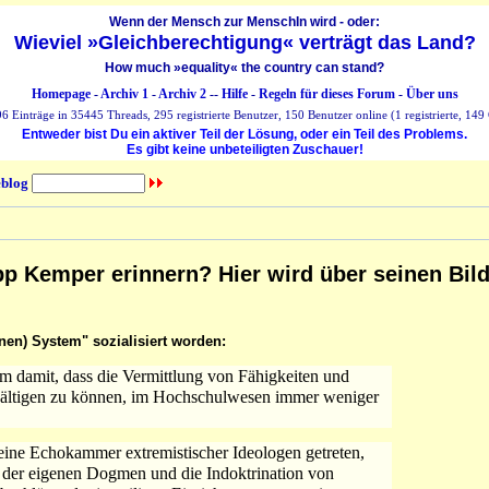
Wenn der Mensch zur MenschIn wird - oder:
Wieviel »Gleichberechtigung« verträgt das Land?
How much »equality« the country can stand?
Homepage
-
Archiv 1
-
Archiv 2
--
Hilfe
-
Regeln für dieses Forum
-
Über uns
 Einträge in 35445 Threads, 295 registrierte Benutzer, 150 Benutzer online (1 registrierte, 149 
Entweder bist Du ein aktiver Teil der Lösung, oder ein Teil des Problems.
Es gibt keine unbeteiligten Zuschauer!
blog
epp Kemper erinnern? Hier wird über seinen Bi
nen) System" sozialisiert worden:
em damit, dass die Vermittlung von Fähigkeiten und
ältigen zu können, im Hochschulwesen immer weniger
i eine Echokammer extremistischer Ideologen getreten,
 der eigenen Dogmen und die Indoktrination von