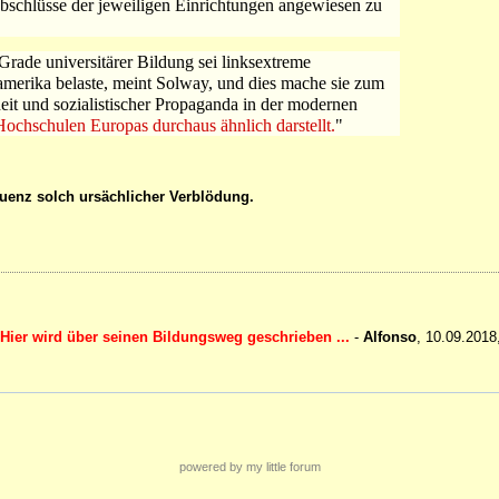
Abschlüsse der jeweiligen Einrichtungen angewiesen zu
rade universitärer Bildung sei linksextreme
amerika belaste, meint Solway, und dies mache sie zum
eit und sozialistischer Propaganda in der modernen
n Hochschulen Europas durchaus ähnlich darstellt.
"
quenz solch ursächlicher Verblödung.
Hier wird über seinen Bildungsweg geschrieben ...
-
Alfonso
,
10.09.2018
powered by my little forum