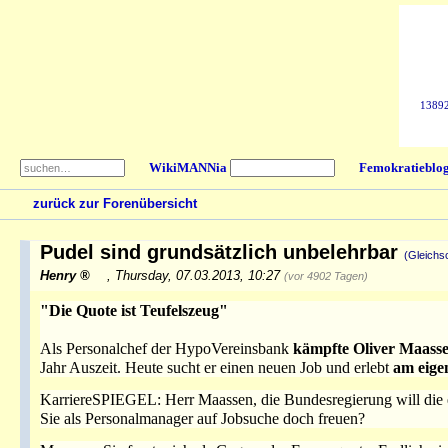
138928
WikiMANNia
Femokratieblo
zurück zur Forenübersicht
Pudel sind grundsätzlich unbelehrbar
(Gleichs
Henry
,
Thursday, 07.03.2013, 10:27
(vor 4902 Tagen)
"Die Quote ist Teufelszeug"
Als Personalchef der HypoVereinsbank
kämpfte Oliver Maass
Jahr Auszeit. Heute sucht er einen neuen Job und erlebt
am eige
KarriereSPIEGEL: Herr Maassen, die Bundesregierung will die 
Sie als Personalmanager auf Jobsuche doch freuen?