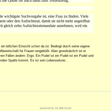
d die Quote für mich dann zum Teufelszeug.
e wichtigste Suchvorgabe ist, eine Frau zu finden. Viele
nt oder den Aufsichtsrat, damit sie nicht mehr angreifbar
eit gleich zehn Aufsichtsratsmandate annehmen, weil ein
ein bißchen Einsicht schon da ist. Bedingt durch seine eigene
ereitschaft für Frauen eingebüßt. Aber grundsätzlich ist er
nen Fällen ändern. Ergo: Ein Pudel ist ein Pudel ist ein Pudel und
enden Spalte kommt. Es ist sein Lebenselixier...
powered by my little forum