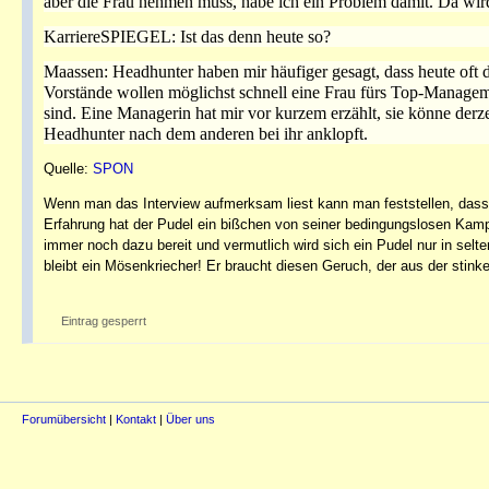
aber die Frau nehmen muss, habe ich ein Problem damit. Da wir
KarriereSPIEGEL: Ist das denn heute so?
Maassen: Headhunter haben mir häufiger gesagt, dass heute oft di
Vorstände wollen möglichst schnell eine Frau fürs Top-Manageme
sind. Eine Managerin hat mir vor kurzem erzählt, sie könne derz
Headhunter nach dem anderen bei ihr anklopft.
Quelle:
SPON
Wenn man das Interview aufmerksam liest kann man feststellen, dass 
Erfahrung hat der Pudel ein bißchen von seiner bedingungslosen Kampfb
immer noch dazu bereit und vermutlich wird sich ein Pudel nur in selte
bleibt ein Mösenkriecher! Er braucht diesen Geruch, der aus der stink
Eintrag gesperrt
Forumübersicht
|
Kontakt
|
Über uns