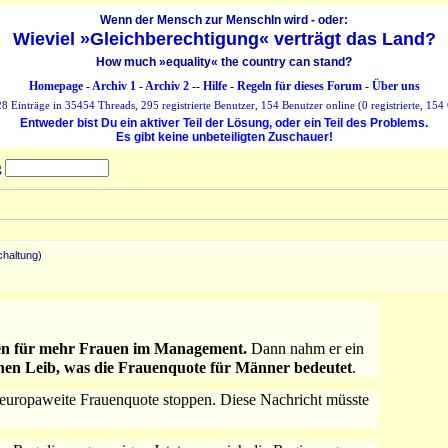
Wenn der Mensch zur MenschIn wird - oder:
Wieviel »Gleichberechtigung« verträgt das Land?
How much »equality« the country can stand?
Homepage
-
Archiv 1
-
Archiv 2
--
Hilfe
-
Regeln für dieses Forum
-
Über uns
 Einträge in 35454 Threads, 295 registrierte Benutzer, 154 Benutzer online (0 registrierte, 154 
Entweder bist Du ein aktiver Teil der Lösung, oder ein Teil des Problems.
Es gibt keine unbeteiligten Zuschauer!
g
chaltung)
en für mehr Frauen im Management.
Dann nahm er ein
nen Leib, was die Frauenquote für Männer bedeutet
.
europaweite Frauenquote stoppen. Diese Nachricht müsste