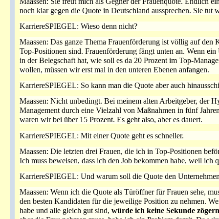
Maassen: Sie freut mich als Gegner der Frauenquote. Endlich ei
noch klar gegen die Quote in Deutschland aussprechen. Sie tut
KarriereSPIEGEL: Wieso denn nicht?
Maassen: Das ganze Thema Frauenförderung ist völlig auf den Ko
Top-Positionen sind. Frauenförderung fängt unten an. Wenn ein 
in der Belegschaft hat, wie soll es da 20 Prozent im Top-Mana
wollen, müssen wir erst mal in den unteren Ebenen anfangen.
KarriereSPIEGEL: So kann man die Quote aber auch hinaussch
Maassen: Nicht unbedingt. Bei meinem alten Arbeitgeber, der Hy
Management durch eine Vielzahl von Maßnahmen in fünf Jahren 
waren wir bei über 15 Prozent. Es geht also, aber es dauert.
KarriereSPIEGEL: Mit einer Quote geht es schneller.
Maassen: Die letzten drei Frauen, die ich in Top-Positionen beför
Ich muss beweisen, dass ich den Job bekommen habe, weil ich qual
KarriereSPIEGEL: Und warum soll die Quote den Unternehmen
Maassen: Wenn ich die Quote als Türöffner für Frauen sehe, m
den besten Kandidaten für die jeweilige Position zu nehmen. We
habe und alle gleich gut sind,
würde ich keine Sekunde zöger