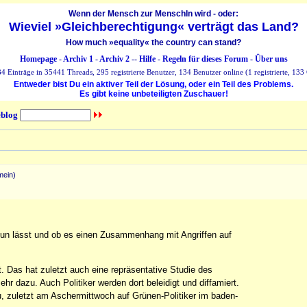
Wenn der Mensch zur MenschIn wird - oder:
Wieviel »Gleichberechtigung« verträgt das Land?
How much »equality« the country can stand?
Homepage
-
Archiv 1
-
Archiv 2
--
Hilfe
-
Regeln für dieses Forum
-
Über uns
 Einträge in 35441 Threads, 295 registrierte Benutzer, 134 Benutzer online (1 registrierte, 133 
Entweder bist Du ein aktiver Teil der Lösung, oder ein Teil des Problems.
Es gibt keine unbeteiligten Zuschauer!
blog
mein)
tun lässt und ob es einen Zusammenhang mit Angriffen auf
 Das hat zuletzt auch eine repräsentative Studie des
 dazu. Auch Politiker werden dort beleidigt und diffamiert.
u, zuletzt am Aschermittwoch auf Grünen-Politiker im baden-