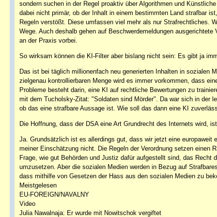
sondern suchen in der Regel proaktiv über Algorithmen und Künstliche 
dabei nicht primär, ob der Inhalt in einem bestimmten Land strafbar i
Regeln verstößt. Diese umfassen viel mehr als nur Strafrechtliches. W
Wege. Auch deshalb gehen auf Beschwerdemeldungen ausgerichtete V
an der Praxis vorbei.
So wirksam können die KI-Filter aber bislang nicht sein: Es gibt ja imm
Das ist bei täglich millionenfach neu generierten Inhalten in sozialen
zielgenau kontrollierbaren Menge wird es immer vorkommen, dass einer
Probleme besteht darin, eine KI auf rechtliche Bewertungen zu trainier
mit dem Tucholsky-Zitat: "Soldaten sind Mörder". Da war sich in der l
ob das eine strafbare Aussage ist. Wie soll das dann eine KI zuverlä
Die Hoffnung, dass der DSA eine Art Grundrecht des Internets wird, is
Ja. Grundsätzlich ist es allerdings gut, dass wir jetzt eine europawei
meiner Einschätzung nicht. Die Regeln der Verordnung setzen einen R
Frage, wie gut Behörden und Justiz dafür aufgestellt sind, das Recht da
umzusetzen. Aber die sozialen Medien werden in Bezug auf Strafbares i
dass mithilfe von Gesetzen der Hass aus den sozialen Medien zu beko
Meistgelesen
EU-FOREIGN/NAVALNY
Video
Julia Nawalnaja: Er wurde mit Nowitschok vergiftet