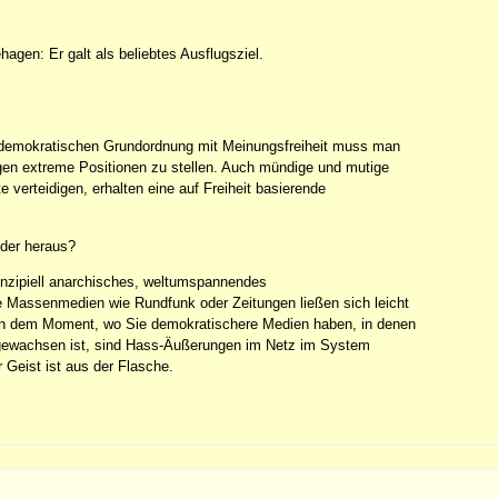
agen: Er galt als beliebtes Ausflugsziel.
er demokratischen Grundordnung mit Meinungsfreiheit muss man
egen extreme Positionen zu stellen. Auch mündige und mutige
verteidigen, erhalten eine auf Freiheit basierende
eder heraus?
prinzipiell anarchisches, weltumspannendes
 Massenmedien wie Rundfunk oder Zeitungen ließen sich leicht
r in dem Moment, wo Sie demokratischere Medien haben, in denen
e gewachsen ist, sind Hass-Äußerungen im Netz im System
 Geist ist aus der Flasche.