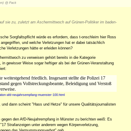
en)
@ Pack
auf sie zu, zuletzt am Aschermittwoch auf Grünen-Politiker im baden-
ische Sorgfaltspflicht würde es erfordern, dass t-onschleim hier Ross
angegriffen, und welche Verletzungen hat er dabei tatsächlich
elche Verletzungen hätte er erleiden können?
chermittwoch zu verweisen gehört bereits in die Kategorie
 in gewisser Weise sogar heftiger als bei der Grünen-Veranstaltung
ert:
 weitestgehend friedlich. Insgesamt stellte die Polizei 17
stand gegen Vollstreckungsbeamte, Beleidigung und Verstoß
erweise.
ration-afd-neujahrsempfang-muenster-100.html
D, und dann scheint "Hass und Hetze" für unsere Qualitätsjournalisten
e gegen den AfD-Neujahrempfang in Münster zu berichten weiß: Es
es "17 Strafanzeigen unter anderem wegen Körperverletzung,
ß gegen das Vermummungsverbot" gab ...