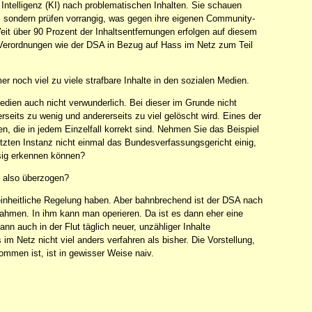
Intelligenz (KI) nach problematischen Inhalten. Sie schauen
st, sondern prüfen vorrangig, was gegen ihre eigenen Community-
eit über 90 Prozent der Inhaltsentfernungen erfolgen auf diesem
erordnungen wie der DSA in Bezug auf Hass im Netz zum Teil
er noch viel zu viele strafbare Inhalte in den sozialen Medien.
 Medien auch nicht verwunderlich. Bei dieser im Grunde nicht
seits zu wenig und andererseits zu viel gelöscht wird. Eines der
en, die in jedem Einzelfall korrekt sind. Nehmen Sie das Beispiel
etzten Instanz nicht einmal das Bundesverfassungsgericht einig,
ssig erkennen können?
t also überzogen?
t einheitliche Regelung haben. Aber bahnbrechend ist der DSA nach
ahmen. In ihm kann man operieren. Da ist es dann eher eine
nn auch in der Flut täglich neuer, unzähliger Inhalte
m Netz nicht viel anders verfahren als bisher. Die Vorstellung,
mmen ist, ist in gewisser Weise naiv.