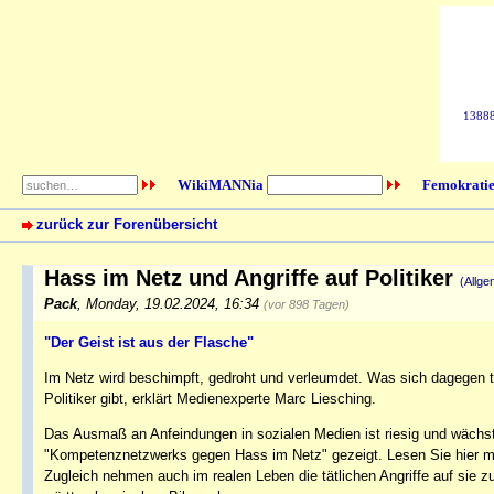
138884
WikiMANNia
Femokratie
zurück zur Forenübersicht
Hass im Netz und Angriffe auf Politiker
(Allge
Pack
,
Monday, 19.02.2024, 16:34
(vor 898 Tagen)
"Der Geist ist aus der Flasche"
Im Netz wird beschimpft, gedroht und verleumdet. Was sich dagegen 
Politiker gibt, erklärt Medienexperte Marc Liesching.
Das Ausmaß an Anfeindungen in sozialen Medien ist riesig und wächst.
"Kompetenznetzwerks gegen Hass im Netz" gezeigt. Lesen Sie hier mehr
Zugleich nehmen auch im realen Leben die tätlichen Angriffe auf sie z