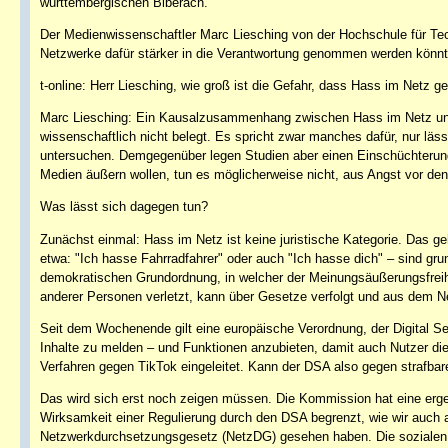
württembergischen Biberach.
Der Medienwissenschaftler Marc Liesching von der Hochschule für Techn
Netzwerke dafür stärker in die Verantwortung genommen werden könn
t-online: Herr Liesching, wie groß ist die Gefahr, dass Hass im Netz g
Marc Liesching: Ein Kausalzusammenhang zwischen Hass im Netz und
wissenschaftlich nicht belegt. Es spricht zwar manches dafür, nur lä
untersuchen. Demgegenüber legen Studien aber einen Einschüchterungse
Medien äußern wollen, tun es möglicherweise nicht, aus Angst vor de
Was lässt sich dagegen tun?
Zunächst einmal: Hass im Netz ist keine juristische Kategorie. Das g
etwa: "Ich hasse Fahrradfahrer" oder auch "Ich hasse dich" – sind grunds
demokratischen Grundordnung, in welcher der Meinungsäußerungsfreihe
anderer Personen verletzt, kann über Gesetze verfolgt und aus dem Ne
Seit dem Wochenende gilt eine europäische Verordnung, der Digital Ser
Inhalte zu melden – und Funktionen anzubieten, damit auch Nutzer die
Verfahren gegen TikTok eingeleitet. Kann der DSA also gegen strafba
Das wird sich erst noch zeigen müssen. Die Kommission hat eine ergeb
Wirksamkeit einer Regulierung durch den DSA begrenzt, wie wir auch 
Netzwerkdurchsetzungsgesetz (NetzDG) gesehen haben. Die sozialen