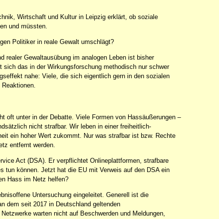
ik, Wirtschaft und Kultur in Leipzig erklärt, ob soziale
ten und müssten.
egen Politiker in reale Gewalt umschlägt?
 realer Gewaltausübung im analogen Leben ist bisher
sst sich das in der Wirkungsforschung methodisch nur schwer
ffekt nahe: Viele, die sich eigentlich gern in den sozialen
n Reaktionen.
eht oft unter in der Debatte. Viele Formen von Hassäußerungen –
ätzlich nicht strafbar. Wir leben in einer freiheitlich-
it ein hoher Wert zukommt. Nur was strafbar ist bzw. Rechte
tz entfernt werden.
vice Act (DSA). Er verpflichtet Onlineplattformen, strafbare
s tun können. Jetzt hat die EU mit Verweis auf den DSA ein
ren Hass im Netz helfen?
nisoffene Untersuchung eingeleitet. Generell ist die
an dem seit 2017 in Deutschland geltenden
 Netzwerke warten nicht auf Beschwerden und Meldungen,