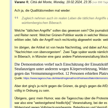
Varano
,
Città del Monte
,
Monday, 19.02.2024, 23:35
(vor 898 Tag
Ach ja, die Quallitätsmedien mal wieder:
Zugleich nehmen auch im realen Leben die tätlichen Angriffe 
württembergischen Biberach.
Welche "tätlichen Angriffe" sollen das gewesen sein? Die journalist
und Reiter nennt: Welcher Grünen-Politiker wurde in welcher Weise 
erlitten oder, falls der Angriff noch rechtzeitig abgewehrt wurde: w
Im übrigen, der Artikel ist von heute Nachmittag, und dabei auf As
"Nachrichten von übervorgestern". Zwei Tage später wurde nämlich,
in Biberach, in Münster eine ganz andere Parteiveranstaltung blocki
Die Demonstration verlief nach Einschätzung der Einsatzkräfte
Strafanzeigen unter anderem wegen Körperverletzung, Wider
gegen das Vermummungsverbot. 12 Personen erhielten Platzv
Quelle:
https://www.tagesschau.de/inland/regional/nordrheinwestfalen/demonst
Aber dort ging's ja nicht gegen die Grünen, da ging's gegen die Af
völlig in Ordnung zu sein.
Übrigens, ganz mein Humor, was die Tagesschau über die Protest
war also eine "weitestgehend friedlich[e]" Veranstaltung, bei der 
Widerstand gegen Vollstreckungsbeamte, Beleidigung und Versto