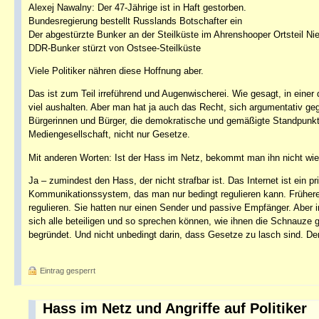
Alexej Nawalny: Der 47-Jährige ist in Haft gestorben.
Bundesregierung bestellt Russlands Botschafter ein
Der abgestürzte Bunker an der Steilküste im Ahrenshooper Ortsteil Nieh
DDR-Bunker stürzt von Ostsee-Steilküste
Viele Politiker nähren diese Hoffnung aber.
Das ist zum Teil irreführend und Augenwischerei. Wie gesagt, in ein
viel aushalten. Aber man hat ja auch das Recht, sich argumentativ g
Bürgerinnen und Bürger, die demokratische und gemäßigte Standpunkte 
Mediengesellschaft, nicht nur Gesetze.
Mit anderen Worten: Ist der Hass im Netz, bekommt man ihn nicht wi
Ja – zumindest den Hass, der nicht strafbar ist. Das Internet ist ein 
Kommunikationssystem, das man nur bedingt regulieren kann. Frühere
regulieren. Sie hatten nur einen Sender und passive Empfänger. Abe
sich alle beteiligen und so sprechen können, wie ihnen die Schnauz
begründet. Und nicht unbedingt darin, dass Gesetze zu lasch sind. Der
Eintrag gesperrt
Hass im Netz und Angriffe auf Politiker