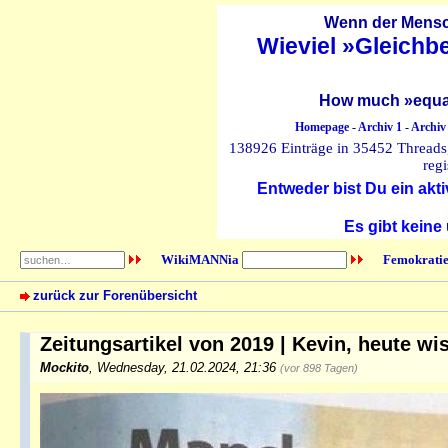
Wenn der Mensch
Wieviel »Gleichb
How much »equal
Homepage
-
Archiv 1
-
Archiv
138926 Einträge in 35452 Threads, 
regi
Entweder bist Du ein akti
Es gibt keine
WikiMANNia
Femokratie
zurück zur Forenübersicht
Zeitungsartikel von 2019 | Kevin, heute wi
Mockito
,
Wednesday, 21.02.2024, 21:36
(vor 898 Tagen)