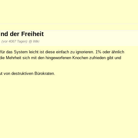
nd der Freiheit
1
(vor 4067 Tagen)
@ Wiki
für das System leicht ist diese einfach zu ignorieren. 1% oder ähnlich
 die Mehrheit sich mit den hingeworfenen Knochen zufrieden gibt und
lut von destruktiven Bürokraten.