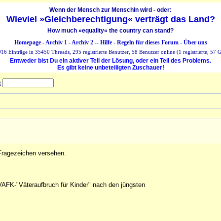
Wenn der Mensch zur MenschIn wird - oder:
Wieviel »Gleichberechtigung« verträgt das Land?
How much »equality« the country can stand?
Homepage
-
Archiv 1
-
Archiv 2
--
Hilfe
-
Regeln für dieses Forum
-
Über uns
16 Einträge in 35450 Threads, 295 registrierte Benutzer, 58 Benutzer online (1 registrierte, 57 G
Entweder bist Du ein aktiver Teil der Lösung, oder ein Teil des Problems.
Es gibt keine unbeteiligten Zuschauer!
g
 Fragezeichen versehen.
AFK-"Väteraufbruch für Kinder" nach den jüngsten