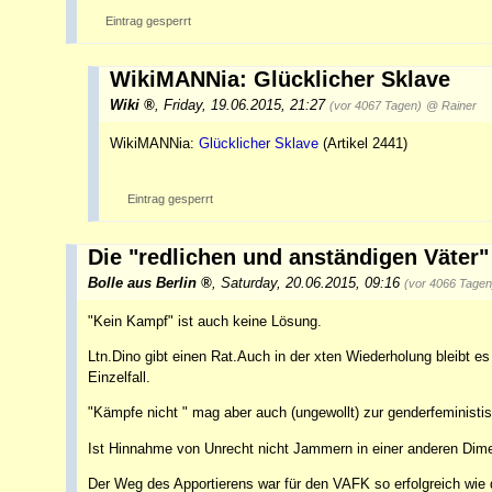
Eintrag gesperrt
WikiMANNia: Glücklicher Sklave
Wiki
,
Friday, 19.06.2015, 21:27
(vor 4067 Tagen)
@ Rainer
WikiMANNia:
Glücklicher Sklave
(Artikel 2441)
Eintrag gesperrt
Die "redlichen und anständigen Väter"
Bolle aus Berlin
,
Saturday, 20.06.2015, 09:16
(vor 4066 Tagen
"Kein Kampf" ist auch keine Lösung.
Ltn.Dino gibt einen Rat.Auch in der xten Wiederholung bleibt es
Einzelfall.
"Kämpfe nicht " mag aber auch (ungewollt) zur genderfeminist
Ist Hinnahme von Unrecht nicht Jammern in einer anderen Dim
Der Weg des Apportierens war für den VAFK so erfolgreich wie 