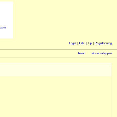
äste)
Login
Hilfe
Tip
Registrierung
linear
ein-/ausklappen