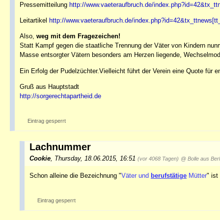
Pressemitteilung
http://www.vaeteraufbruch.de/index.php?id=42&tx_t
Leitartikel
http://www.vaeteraufbruch.de/index.php?id=42&tx_ttnews[t
Also,
weg mit dem Fragezeichen!
Statt Kampf gegen die staatliche Trennung der Väter von Kindern nunme
Masse entsorgter Vätern besonders am Herzen liegende, Wechselmode
Ein Erfolg der Pudelzüchter.Vielleicht führt der Verein eine Quote für en
Gruß aus Hauptstadt
http://sorgerechtapartheid.de
Eintrag gesperrt
Lachnummer
Cookie
,
Thursday, 18.06.2015, 16:51
(vor 4068 Tagen)
@ Bolle aus Berl
Schon alleine die Bezeichnung "
Väter und
berufstätige
Mütter
" is
Eintrag gesperrt