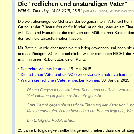
Die "redlichen und anständigen Väter"
Wiki
,
Thursday, 18.06.2015, 23:51
(vor 4068 Tagen)
@ Bolle aus Berl
Die weit überwiegende Mehrzahl der so genannten "Väterrechtlern" 
Grund ist der "Väteraufbruch für Kinder" auch das, was er ist: E
will. Das sind Eunuchen, die sich von den Müttern ihrer Kinder, d
den Schneid abkaufen haben lassen.
Mit Bettelei wurde aber noch nie ein Krieg gewonnen und noch nie d
und anständigen Väter" so unbeliebt, weil er sich eben NICHT die
man ihn einen Rabenvater, einen Paria.
*
Der echte Väterwiderstand
, 15. Mai 2015
*
Die redlichen Väter und die Väterwiderstandskämpfer verlieren i
*
Warum die redlichen Väter einpacken können
, 30. Januar 2015
Dieses Fragezeichen wird dem Sachstand der Selbstvernichtu
Verlautbarungen jedoch nicht mehr gerecht.
Statt Kampf gegen die staatliche Trennung der Väter von Kinde
Masse entsorgter Vätern besonders am Herzen liegende, Wec
Ein Erfolg der Pudelzüchter.
25 Jahre Erfolglosigkeit sollte klargemacht haben, dass die Strateg