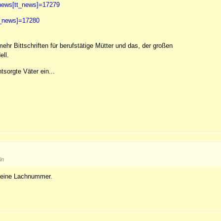
tnews[tt_news]=17279
t_news]=17280
hr Bittschriften für berufstätige Mütter und das, der großen
ll.
tsorgte Väter ein...
in
t eine Lachnummer.