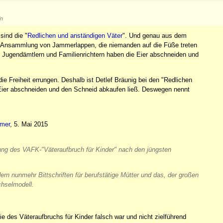
in
sind die "
Redlichen und anständigen Väter
". Und genau aus dem
ine Ansammlung von Jammerlappen, die niemanden auf die Füße treten
en Jugendämtlern und Familienrichtern haben die Eier abschneiden und
ie Freiheit errungen. Deshalb ist Detlef Bräunig bei den "Redlichen
 Eier abschneiden und den Schneid abkaufen ließ. Deswegen nennt
mmer
, 5. Mai 2015
ng des VAFK-"Väteraufbruch für Kinder" nach den jüngsten
rn nunmehr Bittschriften für berufstätige Mütter und das, der großen
hselmodell.
ie des Väteraufbruchs für Kinder falsch war und nicht zielführend