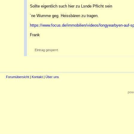
Sollte eigentlich such hier zu Lsnde Pflicht sein
´ne Wumme geg. Heissbären zu tragen.
https://www.focus.de/immobilien/videos/longyearbyen-auf-sp
Frank
Eintrag gesperrt
Forumübersicht
|
Kontakt
|
Über uns
powe