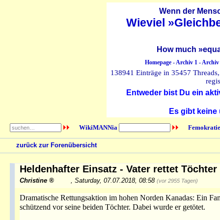
Wenn der Mensch
Wieviel »Gleichb
How much »equal
Homepage
-
Archiv 1
-
Archiv
138941 Einträge in 35457 Threads, 
regi
Entweder bist Du ein akti
Es gibt keine
WikiMANNia
Femokratie
zurück zur Forenübersicht
Heldenhafter Einsatz - Vater rettet Töchter
Christine
,
Saturday, 07.07.2018, 08:58
(vor 2955 Tagen)
Dramatische Rettungsaktion im hohen Norden Kanadas: Ein Famili
schützend vor seine beiden Töchter. Dabei wurde er getötet.