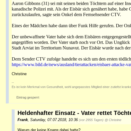
Aaron Gibbons (31) sei mit seinen beiden Töchtern auf einer Ins
kanadische Polizei mit. Als der Eisbär sich genähert habe, hab
zurückzulaufen, sagte sein Onkel dem Fernsehsender CTV.
Eines der Mädchen habe dann über Funk Hilfe gerufen. Der Onke
Der unbewaffnete Vater habe sich dem Eisbären entgegengestellt
angegriffen worden. Der Vater starb noch vor Ort. Das Unglück e
Stadt Arviat im Territorium Nunavut. Der Eisbär wurde nach der 
Dem Sender CTV zufolge handelte es sich um den ersten tödlich
https://www.bild.de/news/ausland/tierattacken/eisbaer-attacke-va
Christine
--
Es ist kein Merkmal von Gesundheit, wohl angepasstes Mitglied einer zutiefst krank
Eintrag gesperrt
Heldenhafter Einsatz - Vater rettet Töcht
Frank
,
Saturday, 07.07.2018, 10:36
(vor 2955 Tagen)
@ Christine
Warum der keine Knarre dabei hatte?