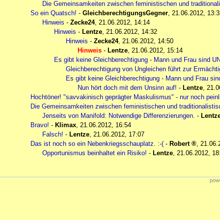
Die Gemeinsamkeiten zwischen feministischen und traditionali
So ein Quatsch!
-
GleichberechtigungsGegner
,
21.06.2012, 13:3
Hinweis
-
Zecke24
,
21.06.2012, 14:14
Hinweis
-
Lentze
,
21.06.2012, 14:32
Hinweis
-
Zecke24
,
21.06.2012, 14:50
Hinweis
-
Lentze
,
21.06.2012, 15:14
Es gibt keine Gleichberechtigung - Mann und Frau sind 
Gleichberechtigung von Ungleichen führt zur Ermäch
Es gibt keine Gleichberechtigung - Mann und Frau s
Nun hört doch mit dem Unsinn auf!
-
Lentze
,
21.0
Hochtöner! "savvakinisch geprägter Maskulismus" - nur noch peinl
Die Gemeinsamkeiten zwischen feministischen und traditionalistis
Jenseits von Manifold: Notwendige Differenzierungen.
-
Lentz
Bravo!
-
Klimax
,
21.06.2012, 16:54
Falsch!
-
Lentze
,
21.06.2012, 17:07
Das ist noch so ein Nebenkriegsschauplatz. :-(
-
Robert
,
21.06.
Opportunismus beinhaltet ein Risiko!
-
Lentze
,
21.06.2012, 18
powe