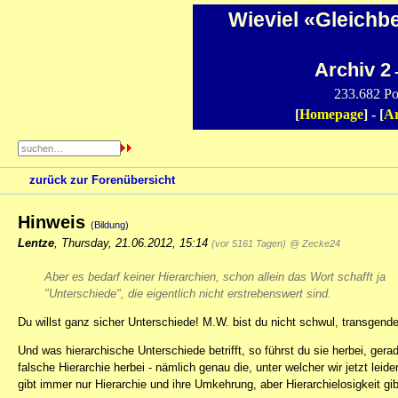
Wieviel «Gleichb
Archiv 2
-
233.682 Po
[
Homepage
] - [
Ar
zurück zur Forenübersicht
Hinweis
(Bildung)
Lentze
,
Thursday, 21.06.2012, 15:14
(vor 5161 Tagen)
@ Zecke24
Aber es bedarf keiner Hierarchien, schon allein das Wort schafft ja
"Unterschiede", die eigentlich nicht erstrebenswert sind.
Du willst ganz sicher Unterschiede! M.W. bist du nicht schwul, transgender
Und was hierarchische Unterschiede betrifft, so führst du sie herbei, gera
falsche Hierarchie herbei - nämlich genau die, unter welcher wir jetzt l
gibt immer nur Hierarchie und ihre Umkehrung, aber Hierarchielosigkeit gib