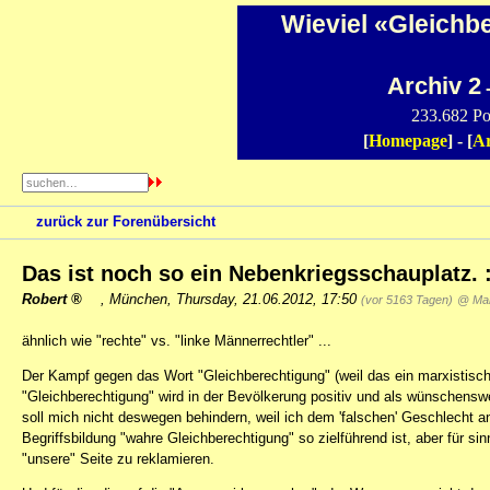
Wieviel «Gleichb
Archiv 2
-
233.682 Po
[
Homepage
] - [
Ar
zurück zur Forenübersicht
Das ist noch so ein Nebenkriegsschauplatz. 
Robert
,
München
,
Thursday, 21.06.2012, 17:50
(vor 5163 Tagen)
@ Man
ähnlich wie "rechte" vs. "linke Männerrechtler" ...
Der Kampf gegen das Wort "Gleichberechtigung" (weil das ein marxistischer
"Gleichberechtigung" wird in der Bevölkerung positiv und als wünschenswe
soll mich nicht deswegen behindern, weil ich dem 'falschen' Geschlecht a
Begriffsbildung "wahre Gleichberechtigung" so zielführend ist, aber für sin
"unsere" Seite zu reklamieren.