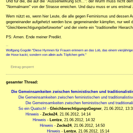
Und für die, die auf die "Aussenwirkung sch...": der Wurm muss nicht de
"Normalmann" von der Strasse erreichen. Und dazu muss er uns erstmal z
Wem nützt es, wenn hier Leute, die alle gegen Feminismus und dessen A
gegeneinander aufgehetzt werden bzw. gegeneinander kämpfen, nur weil der 
"Gleichberechtigungsbefürworter" und der vierte ein "traditioneller Hierarchi
PS: Amen. Ende meiner Predikt.
--
Wolfgang Gogolin "Diese Hymnen für Frauen erinnern an das Lob, das einem vierjährigen K
die Hose kackt, sondern von allein aufs Töpfchen geht."
Eintrag gesperrt
gesamter Thread:
Die Gemeinsamkeiten zwischen feministischen und traditionalisti
Die Gemeinsamkeiten zwischen feministischen und traditionalistis
Die Gemeinsamkeiten zwischen feministischen und traditionali
So ein Quatsch!
-
GleichberechtigungsGegner
,
21.06.2012, 13:3
Hinweis
-
Zecke24
,
21.06.2012, 14:14
Hinweis
-
Lentze
,
21.06.2012, 14:32
Hinweis
-
Zecke24
,
21.06.2012, 14:50
Hinweis
-
Lentze
,
21.06.2012, 15:14