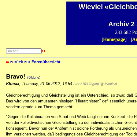
Wieviel «Gleichb
Archiv 2
-
233.682 Po
[
Homepage
] - [
Ar
zurück zur Forenübersicht
Bravo!
(Bildung)
Klimax
,
Thursday, 21.06.2012, 16:54
(vor 5163 Tagen)
@ Manifold
Gleichberechtigung und Gleichstellung ist ein Unterschied, so zwar, daß
Das wird von den amüsanten hiesigen "Hierarchisten" geflissentlich über
sondern gerade zum Thema gemacht:
"Gegen die Kollaboration von Staat und Weib taugt nur ein Konzept: die 
von der kollektivistischen Gleichstellung zu der individualistischen Gleic
konsequent. Bevor nun der Antifeminist solche Forderung als unzureichend
ihm versichert werden, daß bedingungslose Gleichberechtigung der Tod d