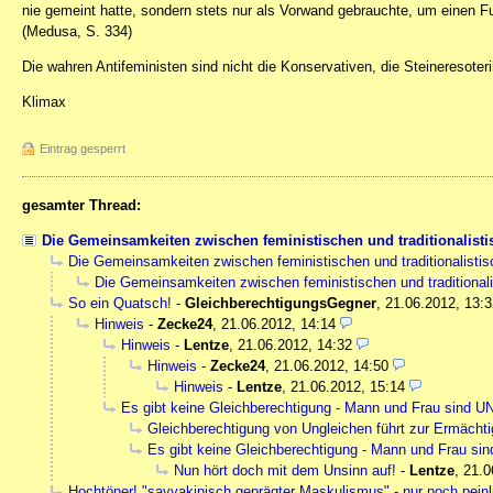
nie gemeint hatte, sondern stets nur als Vorwand gebrauchte, um einen Fu
(Medusa, S. 334)
Die wahren Antifeministen sind nicht die Konservativen, die Steineresoterik
Klimax
Eintrag gesperrt
gesamter Thread:
Die Gemeinsamkeiten zwischen feministischen und traditionalisti
Die Gemeinsamkeiten zwischen feministischen und traditionalistis
Die Gemeinsamkeiten zwischen feministischen und traditionali
So ein Quatsch!
-
GleichberechtigungsGegner
,
21.06.2012, 13:3
Hinweis
-
Zecke24
,
21.06.2012, 14:14
Hinweis
-
Lentze
,
21.06.2012, 14:32
Hinweis
-
Zecke24
,
21.06.2012, 14:50
Hinweis
-
Lentze
,
21.06.2012, 15:14
Es gibt keine Gleichberechtigung - Mann und Frau sind 
Gleichberechtigung von Ungleichen führt zur Ermäch
Es gibt keine Gleichberechtigung - Mann und Frau s
Nun hört doch mit dem Unsinn auf!
-
Lentze
,
21.0
Hochtöner! "savvakinisch geprägter Maskulismus" - nur noch peinl