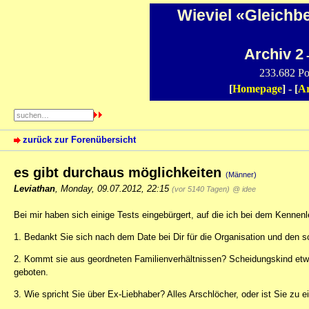
Wieviel «Gleichb
Archiv 2
-
233.682 Po
[
Homepage
] - [
Ar
zurück zur Forenübersicht
es gibt durchaus möglichkeiten
(Männer)
Leviathan
,
Monday, 09.07.2012, 22:15
(vor 5140 Tagen)
@ idee
Bei mir haben sich einige Tests eingebürgert, auf die ich bei dem Kennenl
1. Bedankt Sie sich nach dem Date bei Dir für die Organisation und den s
2. Kommt sie aus geordneten Familienverhältnissen? Scheidungskind etw
geboten.
3. Wie spricht Sie über Ex-Liebhaber? Alles Arschlöcher, oder ist Sie zu