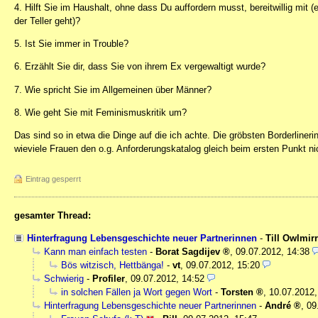
4. Hilft Sie im Haushalt, ohne dass Du auffordern musst, bereitwillig mit
der Teller geht)?
5. Ist Sie immer in Trouble?
6. Erzählt Sie dir, dass Sie von ihrem Ex vergewaltigt wurde?
7. Wie spricht Sie im Allgemeinen über Männer?
8. Wie geht Sie mit Feminismuskritik um?
Das sind so in etwa die Dinge auf die ich achte. Die gröbsten Borderliner
wieviele Frauen den o.g. Anforderungskatalog gleich beim ersten Punkt ni
Eintrag gesperrt
gesamter Thread:
Hinterfragung Lebensgeschichte neuer Partnerinnen
-
Till Owlmir
Kann man einfach testen
-
Borat Sagdijev
,
09.07.2012, 14:38
Bös witzisch, Hettbänga!
-
vt
,
09.07.2012, 15:20
Schwierig
-
Profiler
,
09.07.2012, 14:52
in solchen Fällen ja Wort gegen Wort
-
Torsten
,
10.07.2012,
Hinterfragung Lebensgeschichte neuer Partnerinnen
-
André
,
09