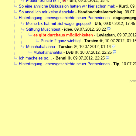
Frauen-Schufa (k.T)
-
Bill
,
09.07.2012, 15:47
So eine ähnliche Diskussion hatten wir hier schon mal:
-
Kurti
,
09.
So angel ich mir keine Asoziale
-
Handbuchtitelvorschlag
,
09.07.
Hinterfragung Lebensgeschichte neuer Partnerinnen
-
dagegenge
Meine Ex hat mit Schwager gepoppt!
-
Ulfi
,
09.07.2012, 17:45
Stiftung Muschitest
-
idee
,
09.07.2012, 20:22
es gibt durchaus möglichkeiten
-
Leviathan
,
09.07.2012
Punkte 2 ganz wichtig!
-
Torsten
,
10.07.2012, 01:1
Muhahahahahha
-
Torsten
,
10.07.2012, 01:14
Muhahahahahha
-
DvB
,
10.07.2012, 22:26
Ich mache es so...
-
Benni
,
09.07.2012, 22:25
Hinterfragung Lebensgeschichte neuer Partnerinnen
-
Tip
,
10.07.2
powe