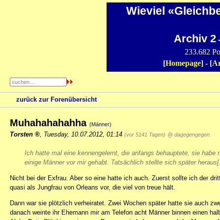
Wieviel «Gleichb
Archiv 2
-
233.682 Po
[
Homepage
] - [
Ar
zurück zur Forenübersicht
Muhahahahahha
(Männer)
Torsten
,
Tuesday, 10.07.2012, 01:14
(vor 5141 Tagen)
@ dagegengegen
Ich hatte mal eine kennengelernt, die anfangs behauptete, sie habe 
einige Männer vor mir gehabt. Tatsächlich stellte sich später heraus[.
Nicht bei der Exfrau. Aber so eine hatte ich auch. Zuerst sollte ich der dr
quasi als Jungfrau von Orleans vor, die viel von treue hält.
Dann war sie plötzlich verheiratet. Zwei Wochen später hatte sie auch z
danach weinte ihr Ehemann mir am Telefon acht Männer binnen einen halben