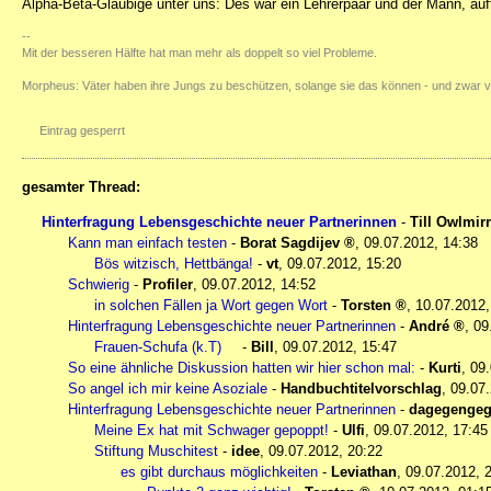
Alpha-Beta-Gläubige unter uns: Des war ein Lehrerpaar und der Mann, auffal
--
Mit der besseren Hälfte hat man mehr als doppelt so viel Probleme.
Morpheus: Väter haben ihre Jungs zu beschützen, solange sie das können - und zwar 
Eintrag gesperrt
gesamter Thread:
Hinterfragung Lebensgeschichte neuer Partnerinnen
-
Till Owlmir
Kann man einfach testen
-
Borat Sagdijev
,
09.07.2012, 14:38
Bös witzisch, Hettbänga!
-
vt
,
09.07.2012, 15:20
Schwierig
-
Profiler
,
09.07.2012, 14:52
in solchen Fällen ja Wort gegen Wort
-
Torsten
,
10.07.2012,
Hinterfragung Lebensgeschichte neuer Partnerinnen
-
André
,
09
Frauen-Schufa (k.T)
-
Bill
,
09.07.2012, 15:47
So eine ähnliche Diskussion hatten wir hier schon mal:
-
Kurti
,
09.
So angel ich mir keine Asoziale
-
Handbuchtitelvorschlag
,
09.07.
Hinterfragung Lebensgeschichte neuer Partnerinnen
-
dagegenge
Meine Ex hat mit Schwager gepoppt!
-
Ulfi
,
09.07.2012, 17:45
Stiftung Muschitest
-
idee
,
09.07.2012, 20:22
es gibt durchaus möglichkeiten
-
Leviathan
,
09.07.2012, 