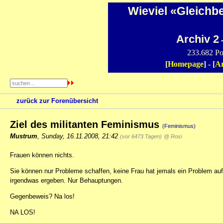
Wieviel «Gleichb
Archiv 2
-
233.682 Po
[
Homepage
] - [
Ar
zurück zur Forenübersicht
Ziel des militanten Feminismus
(Feminismus)
Mustrum
,
Sunday, 16.11.2008, 21:42
(vor 6473 Tagen)
@ Rosi
Frauen können nichts.
Sie können nur Probleme schaffen, keine Frau hat jemals ein Problem auf 
irgendwas ergeben. Nur Behauptungen.
Gegenbeweis? Na los!
NA LOS!