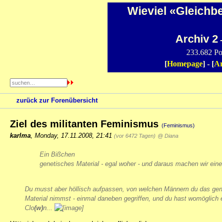
Wieviel «Gleichb
Archiv 2
-
233.682 Po
[
Homepage
] - [
Ar
zurück zur Forenübersicht
Ziel des militanten Feminismus
(Feminismus)
karlma
,
Monday, 17.11.2008, 21:41
(vor 6472 Tagen)
@ Diana
Ein Bißchen
genetisches Material - egal woher - und daraus machen wir eine
Du musst aber höllisch aufpassen, von welchen Männern du das gen
Material nimmst - einmal daneben gegriffen, und du hast womöglich 
Clo
(w)
n...