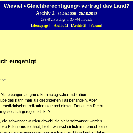
Wieviel «Gleichberechtigung» verträgt das Land?
Archiv 2
- 21.05.2006 - 25.10.2012
233.682 Postings in 30.704 Threads
[
Homepage
] - [
Archiv 1
] - [
Archiv 2
] - [
Forum
]
ich eingefügt
iner
 Abtreibungen aufgrund kriminologischer Indikation
ube das kann man als gesonderten Fall behandeln. Aber
d medizinischer Indikation niemand diesen Frauen ein Recht
gesetzlich geregelt ist, k. A.
, die schwanger wurden obwohl sie nicht schwanger werden
se Pillen raus rechnet, bleibt wahrscheinlich immernoch eine
gslos, unzuverlässig oder was auch immer. Du schreibst dabei