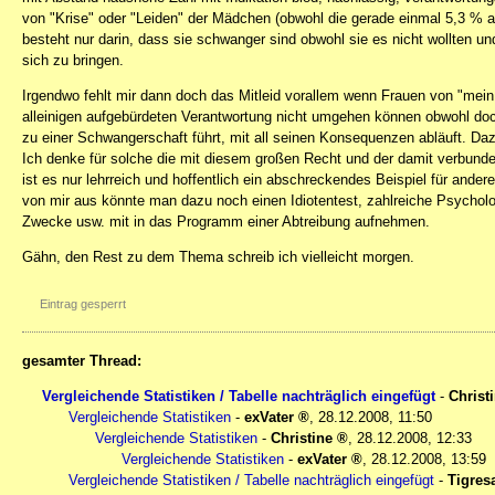
von "Krise" oder "Leiden" der Mädchen (obwohl die gerade einmal 5,3 %
besteht nur darin, dass sie schwanger sind obwohl sie es nicht wollten und
sich zu bringen.
Irgendwo fehlt mir dann doch das Mitleid vorallem wenn Frauen von "mei
alleinigen aufgebürdeten Verantwortung nicht umgehen können obwohl doch
zu einer Schwangerschaft führt, mit all seinen Konsequenzen abläuft. Da
Ich denke für solche die mit diesem großen Recht und der damit verbu
ist es nur lehrreich und hoffentlich ein abschreckendes Beispiel für ande
von mir aus könnte man dazu noch einen Idiotentest, zahlreiche Psychol
Zwecke usw. mit in das Programm einer Abtreibung aufnehmen.
Gähn, den Rest zu dem Thema schreib ich vielleicht morgen.
Eintrag gesperrt
gesamter Thread:
Vergleichende Statistiken / Tabelle nachträglich eingefügt
-
Christ
Vergleichende Statistiken
-
exVater
,
28.12.2008, 11:50
Vergleichende Statistiken
-
Christine
,
28.12.2008, 12:33
Vergleichende Statistiken
-
exVater
,
28.12.2008, 13:59
Vergleichende Statistiken / Tabelle nachträglich eingefügt
-
Tigres