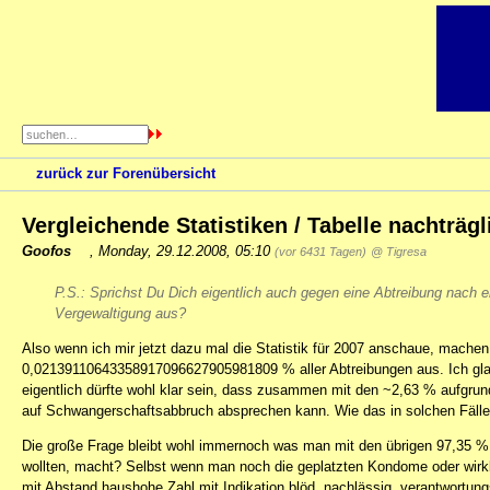
zurück zur Forenübersicht
Vergleichende Statistiken / Tabelle nachträgl
Goofos
,
Monday, 29.12.2008, 05:10
(vor 6431 Tagen)
@ Tigresa
P.S.: Sprichst Du Dich eigentlich auch gegen eine Abtreibung nach e
Vergewaltigung aus?
Also wenn ich mir jetzt dazu mal die Statistik für 2007 anschaue, machen
0,02139110643358917096627905981809 % aller Abtreibungen aus. Ich gla
eigentlich dürfte wohl klar sein, dass zusammen mit den ~2,63 % aufgrun
auf Schwangerschaftsabbruch absprechen kann. Wie das in solchen Fällen 
Die große Frage bleibt wohl immernoch was man mit den übrigen 97,35 %
wollten, macht? Selbst wenn man noch die geplatzten Kondome oder wirklo
mit Abstand haushohe Zahl mit Indikation blöd, nachlässig, verantwortun