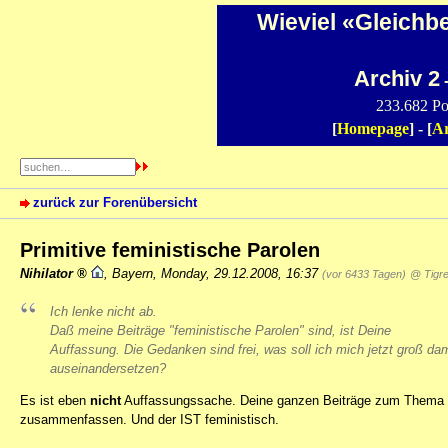
Wieviel «Gleichb
Archiv 2
-
233.682 Po
[
Homepage
] - [
Ar
zurück zur Forenübersicht
Primitive feministische Parolen
Nihilator
,
Bayern
,
Monday, 29.12.2008, 16:37
(vor 6433 Tagen)
@ Tigr
Ich lenke nicht ab.
Daß meine Beiträge "feministische Parolen" sind, ist
Deine
Auffassung. Die Gedanken sind frei, was soll ich mich jetzt groß dam
auseinandersetzen?
Es ist eben
nicht
Auffassungssache. Deine ganzen Beiträge zum Thema l
zusammenfassen. Und der IST feministisch.